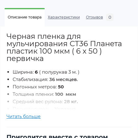
0
Описание товара
Характеристики
Отзывов
Черная пленка для
мульчирования СТ36 Планета
пластик 100 мкм ( 6 x 50 )
первичка
Ширина:
6
( полурукав 3 м. )
Стабилизация:
36 месяцев.
Погонных метров:
50
Толщина пленки:
100 мкм
Средний вес рулона:
28
кг.
Производитель
- Украина.
Читать больше
Пленка для мульчирования – это специальный
материал, чаще всего черного цвета,
предназначенный для укрытия грунта при
Пригодится вместе с товаром