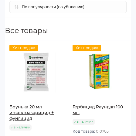
Все товары
Хит продаж
Хит продаж
Брунька 20 мл
Гербицид Раундап 100
инсектоакарицид +
мл.
фунгицид
в наличии
в наличии
Код товара:
010705