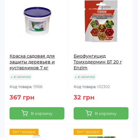
Краска садовая для
Биофунгицид
защиты деревьев и
Триходермин БТ 20 г
кустарников 7 кг
Enzim
в наличии
в наличии
Код товара:
19168
Код товара:
012302
367 грн
32 грн
В корзину
В корзину
Хит продаж
Хит продаж