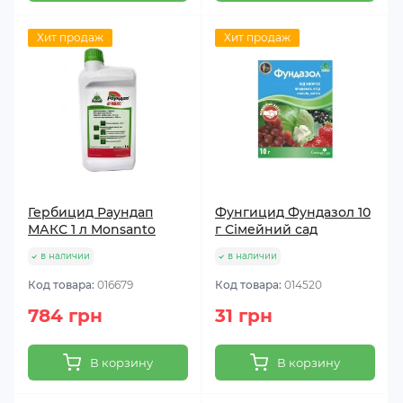
Хит продаж
Хит продаж
Гербицид Раундап
Фунгицид Фундазол 10
МАКС 1 л Monsanto
г Сімейний сад
в наличии
в наличии
Код товара:
016679
Код товара:
014520
784 грн
31 грн
В корзину
В корзину