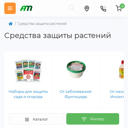
0
Cредства защиты растений
Cредства защиты растений
Наборы для защиты
От заболеваний.
От насек
сада и огорода
Фунгициды
Инсекти
Фильтр
Каталог