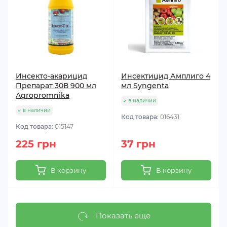
Инсекто-акарицид
Инсектицид Амплиго 4
Препарат 30В 900 мл
мл Syngenta
Agropromnika
в наличии
в наличии
Код товара:
016431
Код товара:
015147
225 грн
37 грн
В корзину
В корзину
Показать еще