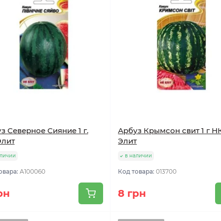
з Северное Сияние 1 г.
Арбуз Крымсон свит 1 г Н
Элит
Элит
аличии
в наличии
овара:
A100060
Код товара:
013700
рн
8 грн