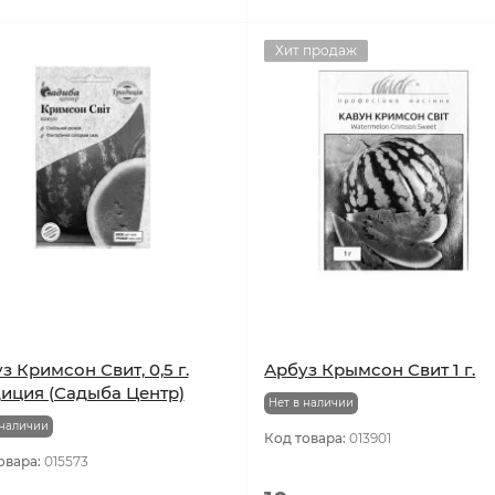
Хит продаж
з Кримсон Свит, 0,5 г.
Арбуз Крымсон Свит 1 г.
иция (Садыба Центр)
Нет в наличии
 наличии
Код товара:
013901
овара:
015573