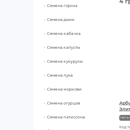
4 г
комплектующие
Семена гороха
Для подвязки растений
PU
Щетки и скребки зимние
Семена дыни
Від порізів
Семена кабачка
Латексні
Семена капусты
Латексні MINI
Семена кукурузы
Нітрилові
Семена лука
Одноразові
Семена моркови
Універсальні
Арбу
Семена огурцов
Шкіряні
Эли
Семена патиссона
Нет в
Код т