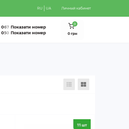
RU
UA
Личный кабинет
0
0
6
7
Показати номер
0
5
0
Показати номер
0 грн