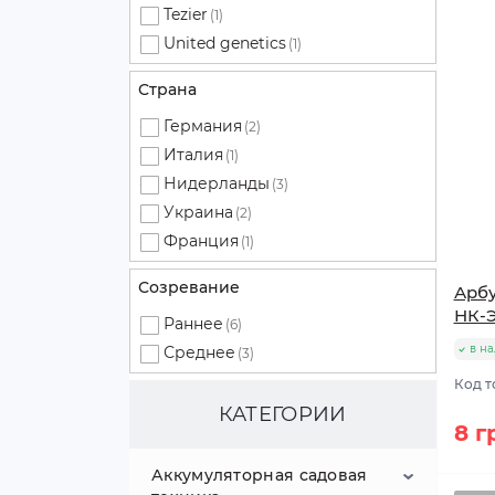
Tezier
(1)
United genetics
(1)
Страна
Германия
(2)
Италия
(1)
Нидерланды
(3)
Украина
(2)
Франция
(1)
Созревание
Арбу
НК-
Раннее
(6)
в н
Среднее
(3)
Код т
КАТЕГОРИИ
8 г
Аккумуляторная садовая