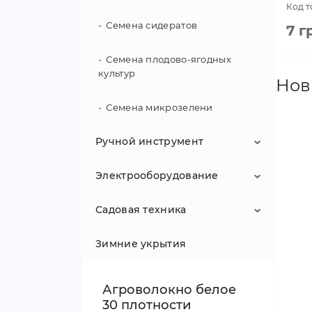
Код т
Семена сидератов
7 г
Семена плодово-ягодных
культур
Нов
Семена микрозелени
Ручной инструмент
Электрооборудование
Лестницы стремянки
Садовая техника
Ножи строительные
Солнечные панели
Зимние укрытия
Измерительный
Фонари налобные
Опрыскиватели
инструмент
Обогреватели
Газонокосилки
Агроволокно белое
Молотки и кувалды
Рулетка
30 плотности