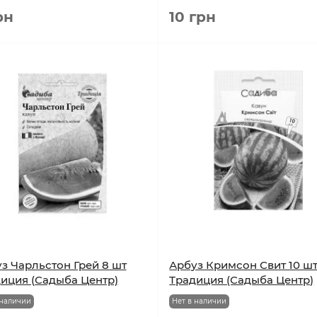
рн
10 грн
з Чарльстон Грей 8 шт
Арбуз Кримсон Свит 10 ш
иция (Садыба Центр)
Традиция (Садыба Центр)
 наличии
Нет в наличии