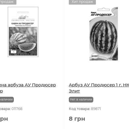
 продаж
Хит продаж
на арбуза АУ Продюсер
Арбуз АУ Продюсер 1 г. НК
гр
Элит
 наличии
Нет в наличии
овара:
011768
Код товара:
89871
грн
8 грн