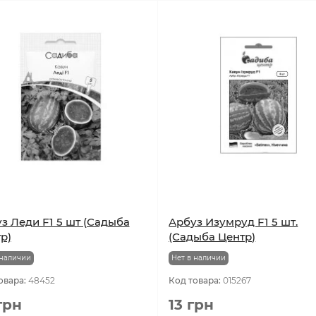
з Леди F1 5 шт (Садыба
Арбуз Изумруд F1 5 шт.
р)
(Садыба Центр)
 наличии
Нет в наличии
овара:
48452
Код товара:
015267
грн
13 грн