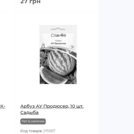
27 грн
НК-
Арбуз АУ Продюсер, 10 шт.
Садыба
Нет в наличии
Код товара:
015567