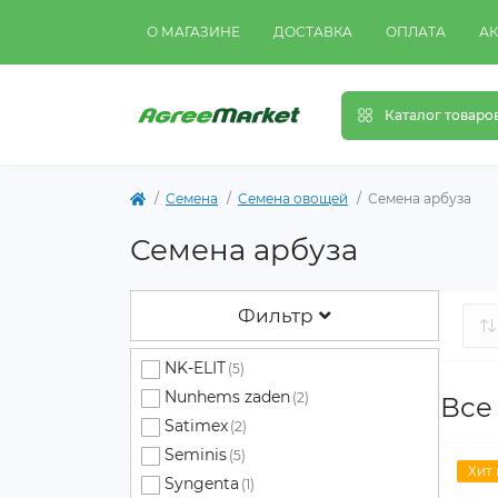
О МАГАЗИНЕ
ДОСТАВКА
ОПЛАТА
А
Каталог товаро
Семена
Семена овощей
Семена арбуза
Семена арбуза
Фильтр
NK-ELIT
(5)
Nunhems zaden
(2)
Все
Satimex
(2)
Seminis
(5)
Хит
Syngenta
(1)