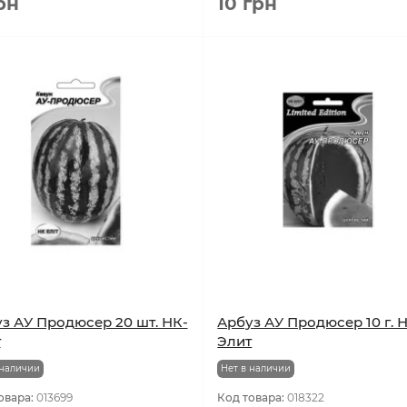
рн
10 грн
з АУ Продюсер 20 шт. НК-
Арбуз АУ Продюсер 10 г. 
т
Элит
 наличии
Нет в наличии
овара:
013699
Код товара:
018322