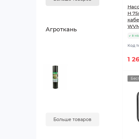
Насо
Семена фасоли
H 75
кабе
WVM
Агроткань
в н
Код т
1 2
Бес
Больше товаров