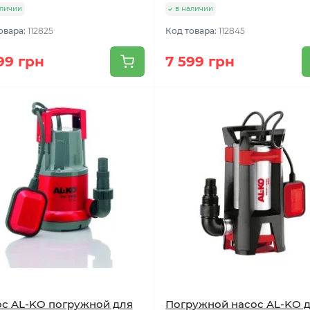
аличии
в наличии
овара:
112825
Код товара:
112845
99 грн
7 599 грн
с AL-KO погружной для
Погружной насос AL-KO 