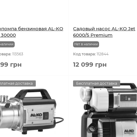
опомпа бензиновая AL-KO
Садовый насос AL-KO Jet
 30000
6000/5 Premium
 наличии
Нет в наличии
овара:
113563
Код товара:
112844
299 грн
12 099 грн
платная доставка
Бесплатная доставка