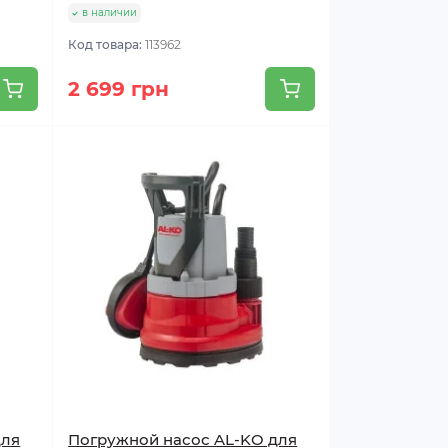
в наличии
Код товара:
113962
2 699 грн
для
Погружной насос AL-KO для