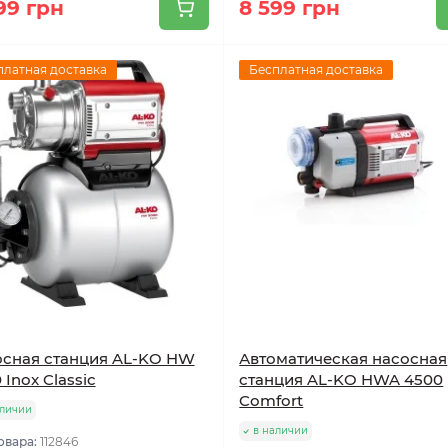
99 грн
8 599 грн
платная доставка
Бесплатная доставка
сная станция AL-KO HW
Автоматическая насосная
 Inox Classic
станция AL-KO HWA 4500
Comfort
аличии
в наличии
овара:
112846