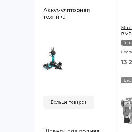
Аккумуляторная
техника
Мот
BMP
Нет в
Код т
13 
Бес
Больше товаров
Шланги для полива