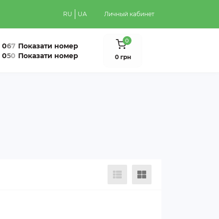
RU
UA
Личный кабинет
0
0
6
7
Показати номер
0
5
0
Показати номер
0 грн