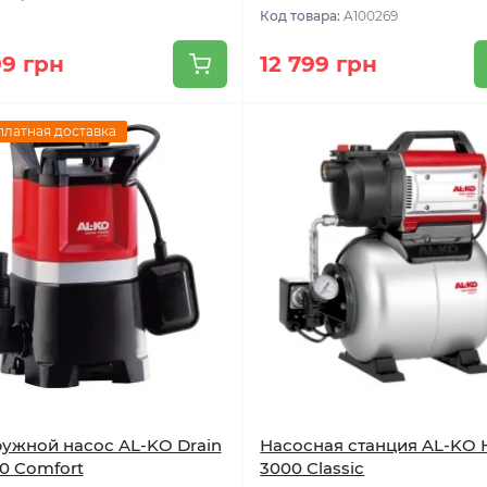
Код товара:
A100269
99 грн
12 799 грн
платная доставка
ужной насос AL-KO Drain
Насосная станция AL-KO
0 Comfort
3000 Classic