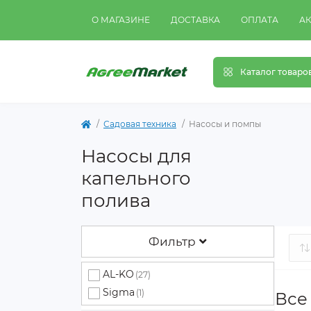
О МАГАЗИНЕ
ДОСТАВКА
ОПЛАТА
А
Каталог товаро
Садовая техника
Насосы и помпы
Насосы для
капельного
полива
Фильтр
AL-KO
(27)
Sigma
(1)
Все