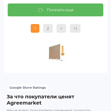
Показать еще
1
2
>
>|
Google Store Ratings
За что покупатели ценят
Agreemarket
Чаще всего покупатели отмечают скорость,