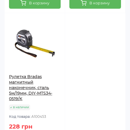
В корзину
В корзину
Рулетка Bradas
магнитный
наконечник, сталь
5м/19мм, DIY-MTS34-
0519/K
в наличии
Код товара:
A100453
228 грн