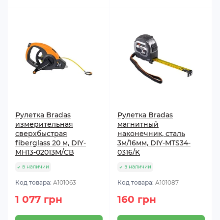
Рулетка Bradas
Рулетка Bradas
измерительная
магнитный
сверхбыстрая
наконечник, сталь
fiberglass 20 м, DIY-
3м/16мм, DIY-MTS34-
MH13-02013M/CB
0316/K
в наличии
в наличии
Код товара:
A101063
Код товара:
A101087
1 077 грн
160 грн