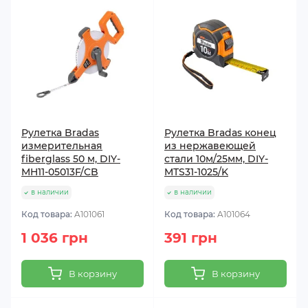
Рулетка Bradas
Рулетка Bradas конец
измерительная
из нержавеющей
fiberglass 50 м, DIY-
стали 10м/25мм, DIY-
MH11-05013F/CB
MTS31-1025/K
в наличии
в наличии
Код товара:
A101061
Код товара:
A101064
1 036 грн
391 грн
В корзину
В корзину