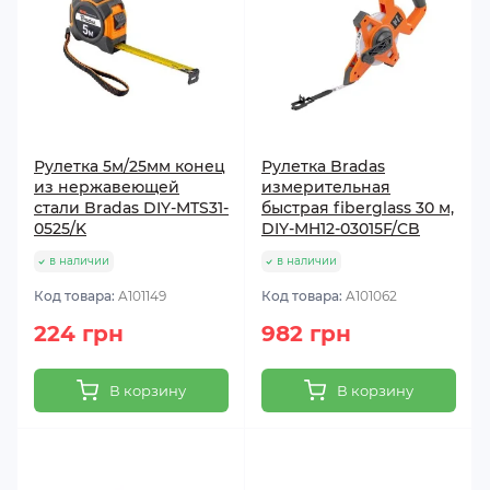
Рулетка 5м/25мм конец
Рулетка Bradas
из нержавеющей
измерительная
стали Bradas DIY-MTS31-
быстрая fiberglass 30 м,
0525/K
DIY-MH12-03015F/CB
в наличии
в наличии
Код товара:
A101149
Код товара:
A101062
224 грн
982 грн
В корзину
В корзину