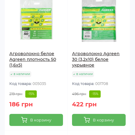
Агроволокно белое
Агроволокно Agreen
Agreen плотность 50
30 (3,2х10) белое
(1,6х5)
укрывное
в наличии
в наличии
Код товара:
005035
Код товара:
001708
219 грн
496 грн
-15%
-15%
186 грн
422 грн
В корзину
В корзину