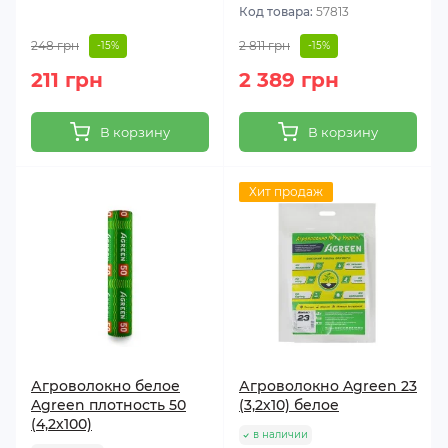
Код товара:
57813
248 грн
2 811 грн
-15%
-15%
211 грн
2 389 грн
В корзину
В корзину
Хит продаж
Агроволокно белое
Агроволокно Agreen 23
Agreen плотность 50
(3,2х10) белое
(4,2х100)
в наличии