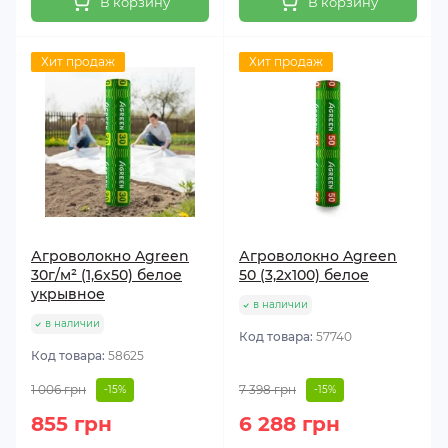
В корзину
В корзину
Хит продаж
Хит продаж
Агроволокно Agreen
Агроволокно Agreen
30г/м² (1,6х50) белое
50 (3,2х100) белое
укрывное
в наличии
в наличии
Код товара:
57740
Код товара:
58625
1 006 грн
7 398 грн
-15%
-15%
855 грн
6 288 грн