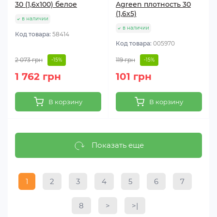
30 (1,6х100) белое
Agreen плотность 30
(1,6х5)
в наличии
в наличии
Код товара:
58414
Код товара:
005970
2 073 грн
119 грн
-15%
-15%
1 762 грн
101 грн
В корзину
В корзину
Показать еще
1
2
3
4
5
6
7
8
>
>|