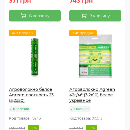
371 грн
743 грн
В корзину
В корзину
Хит продаж
Хит продаж
Агроволокно белое
Агроволокно Agreen
Agreen плотность 23
42г/м² (3,2х10) белое
(3,2х50)
укрывное
в наличии
в наличии
Код товара:
19243
Код товара:
015913
1 580 грн
624 грн
-15%
-15%