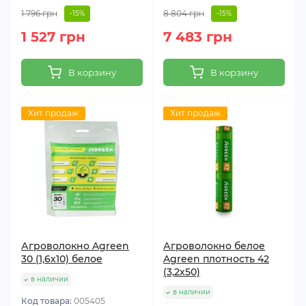
1 796 грн
8 804 грн
-15%
-15%
1 527 грн
7 483 грн
В корзину
В корзину
Хит продаж
Хит продаж
Агроволокно Agreen
Агроволокно белое
30 (1,6х10) белое
Agreen плотность 42
(3,2х50)
в наличии
в наличии
Код товара:
005405