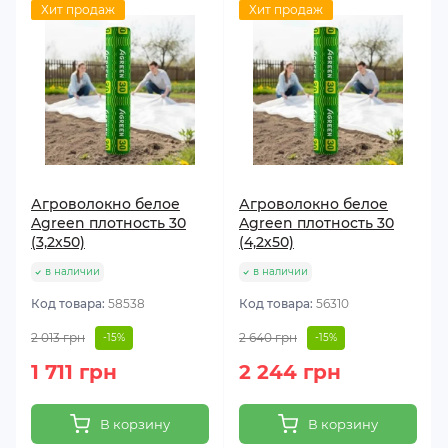
Хит продаж
Хит продаж
Агроволокно белое
Агроволокно белое
Agreen плотность 30
Agreen плотность 30
(3,2х50)
(4,2х50)
в наличии
в наличии
Код товара:
58538
Код товара:
56310
2 013 грн
2 640 грн
-15%
-15%
1 711 грн
2 244 грн
В корзину
В корзину