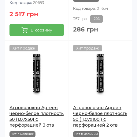
Код товара:
20693
Код товара:
011654
2 517 грн
357 грн
-20%
286 грн
В корзину
Хит продаж
Хит продаж
Агроволокно Agreen
Агроволокно Agreen
черно-белое плотность
черно-белое плотность
50 (1,07х50) с
50 ( 1,07х100 ) с
перфорацией 3 отв
перфорацией 2 отв
Нет в наличии
Нет в наличии