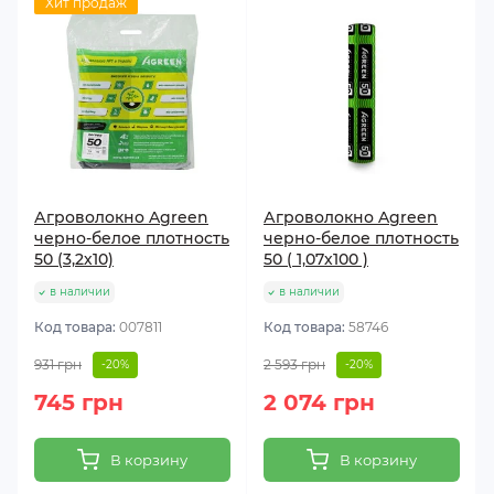
Хит продаж
Агроволокно Agreen
Агроволокно Agreen
черно-белое плотность
черно-белое плотность
50 (3,2х10)
50 ( 1,07х100 )
в наличии
в наличии
Код товара:
007811
Код товара:
58746
931 грн
2 593 грн
-20%
-20%
745 грн
2 074 грн
В корзину
В корзину