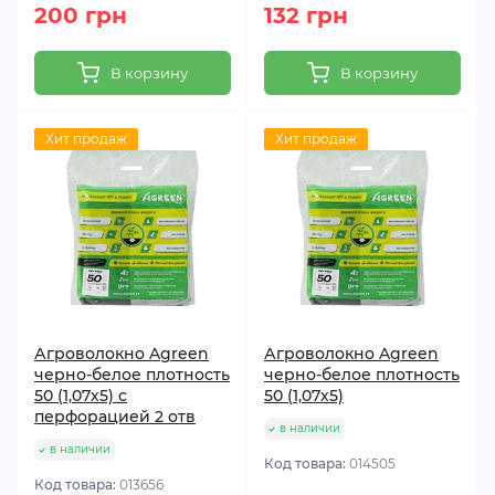
200 грн
132 грн
В корзину
В корзину
Хит продаж
Хит продаж
Агроволокно Agreen
Агроволокно Agreen
черно-белое плотность
черно-белое плотность
50 (1,07х5) с
50 (1,07х5)
перфорацией 2 отв
в наличии
в наличии
Код товара:
014505
Код товара:
013656