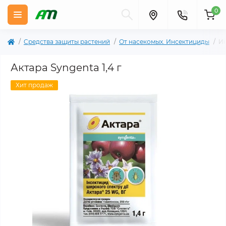
0
Cредства защиты растений
От насекомых. Инсектициды
Ин
Актара Syngenta 1,4 г
Хит продаж