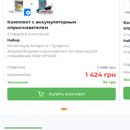
+
Комплект с аккумуляторным
Ко
опрыскивателем
оп
2 товара в комплекте
2 т
Набор:
Наб
Инсектицид Актара 1,4 г Syngenta
Инс
Аккумуляторный опрыскиватель 10л (миксер для
Опр
смешивания) Riker HPS10M
От
Отдельно
1 498 грн
Ко
1 424 грн
Комплектом
Эк
Экономия
74 грн
Купить комплект