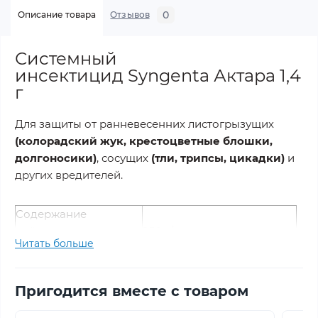
0
Описание товара
Отзывов
Системный
инсектицид Syngenta Актара 1,4
г
Для защиты от ранневесенних листогрызущих
(колорадский жук, крестоцветные блошки,
долгоносики)
, сосущих
(тли, трипсы, цикадки)
и
других вредителей.
Содержание
действующего
250 г/кг тиаметоксаму
Читать больше
вещества
Химическая группа
Неоникотиноиды
Препаративная
Пригодится вместе с товаром
Водорастворимые гранулы
форма