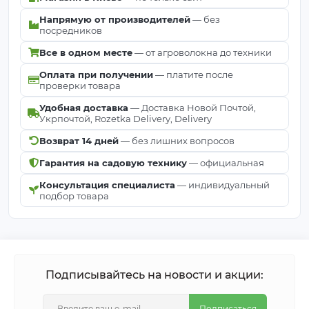
болтушку в пропорции 1 л воды + 30 г Актары 25 WG, в
Напрямую от производителей
— без
г. + 1 кг глины и 1 кг чернозема. Эту смесь рассчитыва
посредников
на 15-20 саженцев или на 25-30 штук рассады. Корн
Все в одном месте
— от агроволокна до техники
саженцев или рассаду погружают в смесь 
Оплата при получении
— платите после
высаживают в грунт
проверки товара
Удобная доставка
— Доставка Новой Почтой,
Укрпочтой, Rozetka Delivery, Delivery
Возврат 14 дней
— без лишних вопросов
Гарантия на садовую технику
— официальная
Консультация специалиста
— индивидуальный
подбор товара
Подписывайтесь на новости и акции:
Подписаться