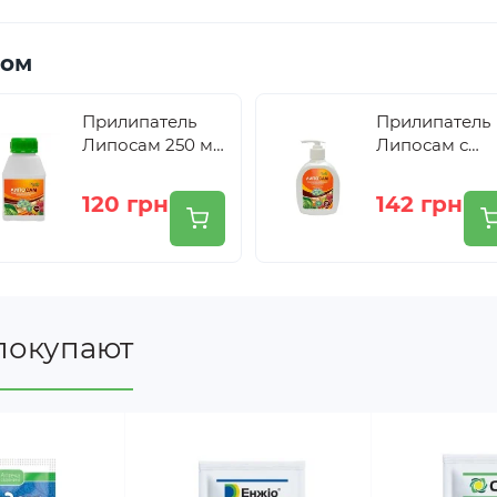
ром
 натуральной основе, в составе которого нет токсич
Прилипатель
Прилипатель
Липосам 250 мл
Липосам с
Жива Земля
дозатором 2
щих стадий щитовок, ложнощитовок, белокрылок, листов
мл Жива Зем
120 грн
142 грн
сенний период и личинок щитовок первого и второго по
ается: садовый паутинный клещ, зудень, почковый клещ
бщеукрепляющее действие на растения, помогает почка
езах при нанесении препарата после обрезки, благопри
покупают
равляет вредителей и растения, а при опрыскивании обр
телям на всех стадиях развития (яйца, личинки, взрослы