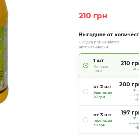
210 грн
Выгоднее от количес
Скидка применяется
автоматически
1 шт
210 гр
Базовая
за 
цена
200 гр
от 2 шт
за 
Экономия
210 г
20 грн
-
197 гр
от 3 шт
за 
Экономия
210 г
39 грн
-