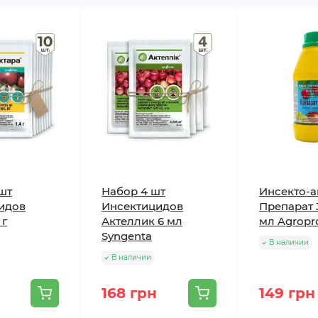
0 мл на 10 литров воды;
400 мл на 10 литров воды;
относительного покоя) - 300/400 мл на 10 литров воды;
 - 300 мл на 10 литров воды;
0 литров воды.
кратно в начале появления бродяжек первого и второг
я - 200/250 мл на 10 литров воды.
шт
Набор 4 шт
Инсекто-
идов
Инсектицидов
Препарат 
 г
Актеллик 6 мл
мл Agropr
 до 2 л на дерево;
Syngenta
В наличии
дерево (максимально);
В наличии
168 грн
149 грн