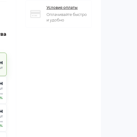
Условия оплаты
Оплачивайте быстро
и удобно
тва
н
шт
н
шт
рн
5%
н
шт
рн
6%