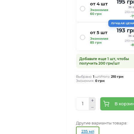
195 гр
от 4 шт
за 
Экономия
210 г
60 грн
-
ЛУЧШАЯ ЦЕН
193 гр
от 5 шт
за 
Экономия
210 г
85 грн
-
Добавьте еще 1 шт, чтобы
получить 200 грн/шт
Выбрано:
1
шт
Итого:
210 грн
Экономия:
0 грн
В корзи
Другие варианты товара:
235 мл