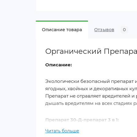
Описание товара
Отзывов
0
Органический Препарат
Описание:
Экологически безопасный препарат и
ягодных, хвойных и декоративных ку
Препарат не отравляет вредителей и 
дышать вредителям на всех стадиях р
Препарат 30-Д-препарат 3 в 1:
Читать больше
био инсекто-аккарицид