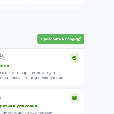
овка разводится на 10 л воды.
Проверить в Google
дается изменение водного режима
дным условиям (засуха, высокие
%
т культуру от стресса (при стрессе
ство
ают, что товар соответствует
нию, комплектации и ожиданиям.
у организму;
%
 качеств урожая;
ратная упаковка
ьно упоминают аккуратную