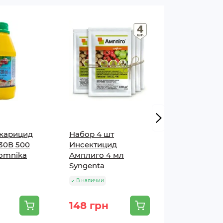
о поколения щитовок:
акарицид
Набор 4 шт
Набор 8 ш
30В 500
Инсектицид
Инсектици
omnika
Амплиго 4 мл
Актара 1,4 
Syngenta
Syngenta
В наличии
В наличии
148 грн
144 грн