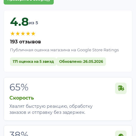
Применение с другими пестицидами только с
предварительным тестированием.
4.8
из 5
★
★
★
★
★
193 отзывов
Публичная оценка магазина на Google Store Ratings
171 оценка на 5 звезд
Обновлено: 26.05.2026
65%
Скорость
Хвалят быструю реакцию, обработку
заказов и отправку без задержек.
38%