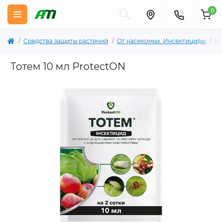
0
Cредства защиты растений
От насекомых. Инсектициды
Ин
Тотем 10 мл ProtectON