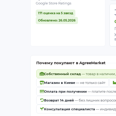
Часто задаваемые вопр
Google Store Ratings
171 оценка на 5 звезд
Сколько субстрата нужно на кассет
Примерно 6–7 л на всю кассету (178 с
Обновлено: 26.05.2026
готовый грунт для рассады.
Что выбрать — XTB32 или XD40B дл
XTB32 глубже (110 vs 100 мм) и имее
длительном выращивании 65–85 дней.
дыню. Для ранней теплицы где нужна
Почему покупают в AgreeMarket
Чем XTB32 отличается от XTB50?
Собственный склад
— товар в наличии,
XTB32 имеет больший объём (178 vs 100
Магазин в Киеве
— не только сайт
стандартного срока томата и перца (
рассады для ранней теплицы.
Оплата при получении
— платите посл
Возврат 14 дней
— без лишних вопросо
Сколько семян сеять в одну ячейку
Консультация специалиста
— индивиду
1–2 семени. После появления всходов