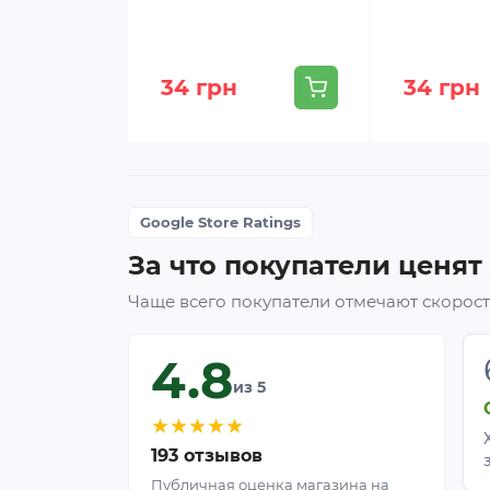
Томат (старая рассада)
34 грн
34 грн
Огурец
Google Store Ratings
Клубника, земляника
За что покупатели ценят
Чаще всего покупатели отмечают скорость
Артишок, кардон
4.8
из 5
Кабачок, тыква, патиссон, дыня, арбуз
быстро заполняет даже 178 см³ и треб
★
★
★
★
★
них избыточна по объёму и глубине.
193 отзывов
Публичная оценка магазина на