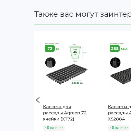
Для каких культур подхо
Также вас могут заинте
Глубина 110 мм и объём 178 см³ — оп
Культура
Перец сладкий и острый
Кассета для
Кассеты 
Баклажан, физалис
рассады Agreen 72
рассады 
ячейки (XT72)
XS288A
В наличии
В наличии