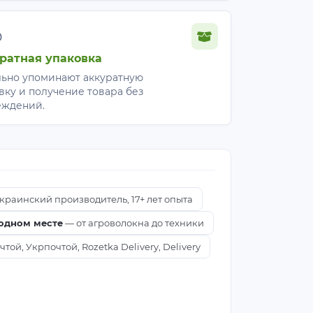
%
 — торф с перлитом (70:30) или
ратная упаковка
ьно упоминают аккуратную
вку и получение товара без
еждений.
корня перца и баклажана при
тра культур, включая огурец и
й выбор.
краинский производитель, 17+ лет опыта
(32 vs 50). XTB50 достаточна для
 одном месте
— от агроволокна до техники
да 70–85+ дней или при выращивании
ой, Укрпочтой, Rozetka Delivery, Delivery
жницами — не выдёргивают. При