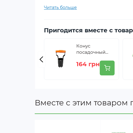
Читать больше
Важно:
при отправке транспортными к
Место XTB32 в линейке к
Пригодится вместе с това
XTB32 — самая глубокая кассета серии
Конус
посадочный
для рассады
Модель
164 грн
Bradas
XTB50
XD40B
Вместе с этим товаром 
XTB32 (эта модель)