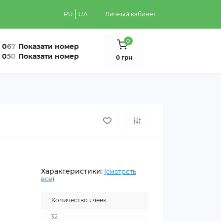
RU
UA
Личный кабинет
0
0
6
7
Показати номер
0
5
0
Показати номер
0 грн
Характеристики:
(смотреть
все)
Количество ячеек
32