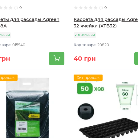
0
0
еты для рассады Agreen
Кассета для рассады Agr
88A
32 ячейки (XTB32)
аличии
в наличии
овара:
015940
Код товара:
20820
грн
40 грн
 продаж
Хит продаж