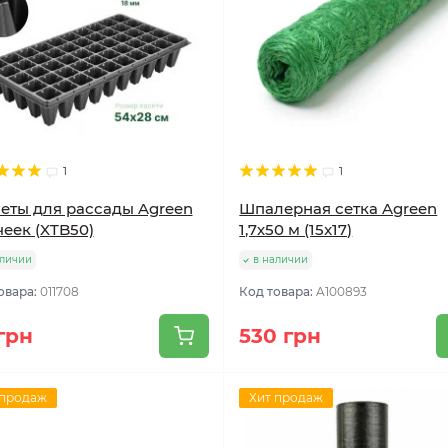
1
1
еты для рассады Agreen
Шпалерная сетка Agreen
чеек (XTB50)
1,7х50 м (15x17)
аличии
в наличии
овара:
011708
Код товара:
A100893
грн
530 грн
 продаж
Хит продаж