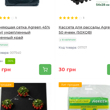
1
1
няющая сетка Agreen 45%
Кассета для рассады Agr
м) укрепленный
50 ячеек (50XQB)
енный край
в наличии
аличии
Код товара:
011707
овара:
007540
рн
-30%
 грн
30 грн
 продаж
Хит продаж