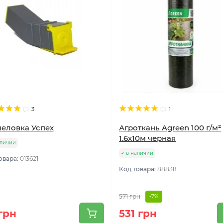
3
1
еловка Успех
Агроткань Agreen 100 г/м²
1.6х10м черная
аличии
в наличии
овара:
013621
Код товара:
88838
571 грн
-7%
грн
531 грн