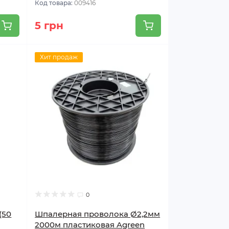
Код товара:
009416
5 грн
Хит продаж
0
(50
Шпалерная проволока Ø2,2мм
2000м пластиковая Agreen