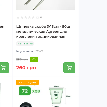
0
een
Шпилька скоба 3/15см - 50шт
металлическая Agreen для
крепления оцинкованная
в наличии
Код товара:
92579
280 грн
-7%
260 грн
Хит продаж