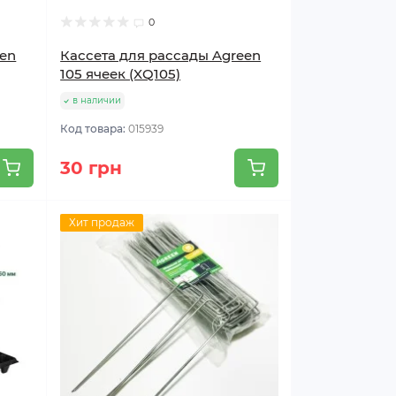
0
een
Кассета для рассады Agreen
105 ячеек (XQ105)
в наличии
Код товара:
015939
30 грн
Хит продаж