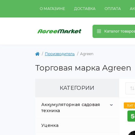
О МАГАЗИНЕ
ДОСТАВКА
ОПЛАТА
А
Каталог товаро
Производитель
Agreen
Торговая марка Agreen
КАТЕГОРИИ
Аккумуляторная садовая
Хит
техника
Уценка
Аккумуляторные
опрыскиватели