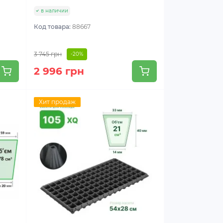
в наличии
Код товара:
88667
3 745 грн
-20%
2 996 грн
Хит продаж