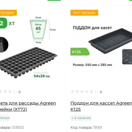
 продаж
Хит продаж
0
0
ета для рассады Agreen
Поддон для кассет Agree
чейки (XT72)
K125
аличии
в наличии
овара:
013833
Код товара:
19061