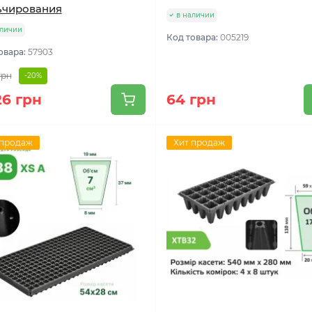
ьчирования
в наличии
аличии
Код товара:
005219
овара:
57903
грн
-20%
26 грн
64 грн
 продаж
Хит продаж