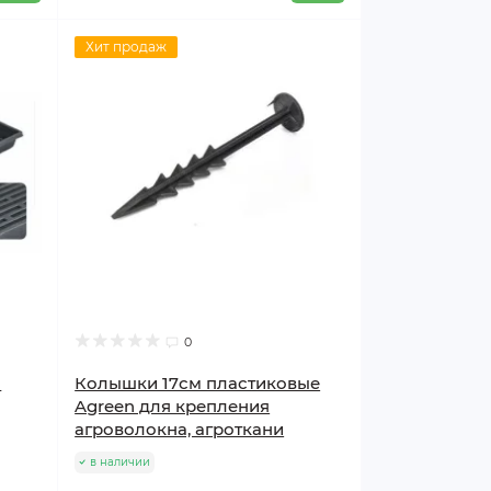
Хит продаж
0
n
Колышки 17см пластиковые
Agreen для крепления
агроволокна, агроткани
в наличии