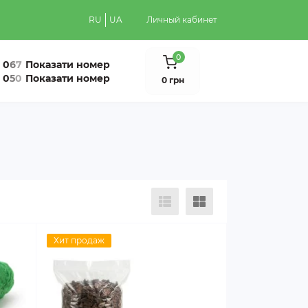
RU
UA
Личный кабинет
0
0
6
7
Показати номер
0
5
0
Показати номер
0 грн
Хит продаж