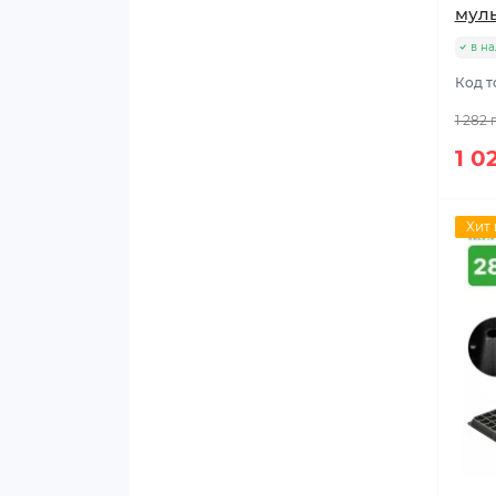
мул
Семена редиса
в н
Семена редьки
Код т
1 282 
Семена салата
1 0
Семена свеклы
Хит
Семена сельдерея
Семена тыквы
Семена фасоли