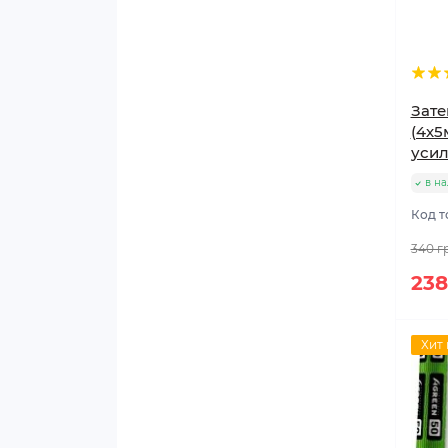
Зате
(4х5
усил
в н
Код т
340 г
238
Хит