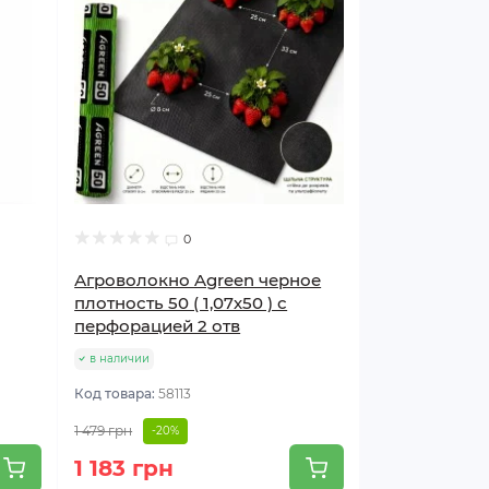
0
Агроволокно Agreen черное
плотность 50 ( 1,07х50 ) с
перфорацией 2 отв
в наличии
Код товара:
58113
1 479 грн
-20%
1 183 грн