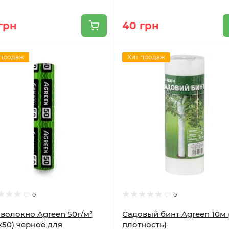
грн
40 грн
 продаж
Хит продаж
0
0
волокно Agreen 50г/м²
Садовый бинт Agreen 10м 
7х50) черное для
плотность)