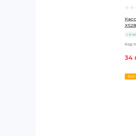
Касс
XS2
в н
Код т
34 
Хит