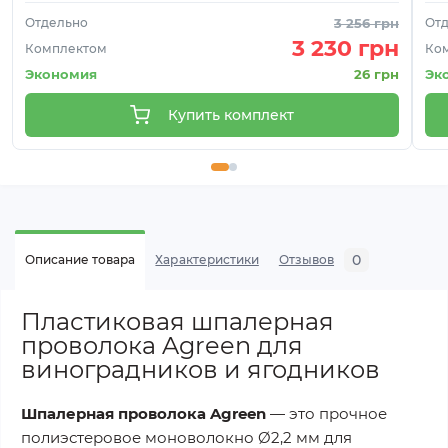
Отдельно
3 256 грн
От
3 230 грн
Комплектом
Ко
Экономия
26 грн
Эк
Купить комплект
0
Описание товара
Характеристики
Отзывов
Пластиковая шпалерная
проволока Agreen для
виноградников и ягодников
Шпалерная проволока Agreen
— это прочное
полиэстеровое моноволокно Ø2,2 мм для