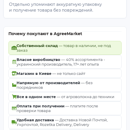
Закрепите проволоку на крайней опоре
и
Отдельно упоминают аккуратную упаковку
размотайте ее вдоль ряда.
и получение товара без повреждений.
Натяните линию с небольшим запасом
— для
ряда 100 м ориентировочно оставляют около 1 м
запаса на натяжение. Для фиксации можно
Почему покупают в AgreeMarket
использовать замок-натяжитель, узел или
другой элемент шпалерной системы.
Собственный склад
— товар в наличии, не под
Зафиксируйте проволоку на промежуточных
заказ
опорах
крючками, скобами или фиксаторами,
Власне виробництво
— 40% ассортимента -
чтобы она не перетиралась о столб и держала
украинский производитель, 17+ лет опыта
ровную линию.
Магазин в Киеве
— не только сайт
После первого сезона желательно проверить
Напрямую от производителей
— без
посредников
натяжение и при необходимости подтянуть
проволоку. В дальнейшем правильно
Все в одном месте
— от агроволокна до техники
смонтированная шпалера помогает поддерживать
Оплата при получении
— платите после
растения в аккуратном положении, улучшает
проверки товара
доступ к рядам и упрощает уход за насаждениями.
Удобная доставка
— Доставка Новой Почтой,
Укрпочтой, Rozetka Delivery, Delivery