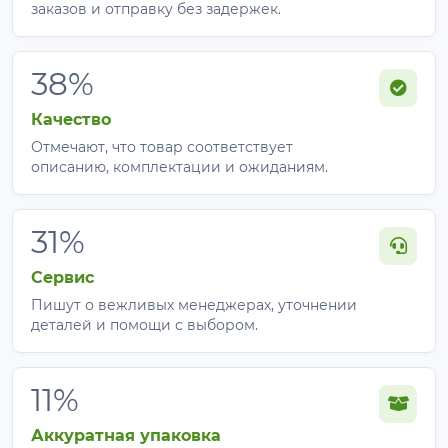
заказов и отправку без задержек.
Ряд ежевики
2–3
или
примерно 200
поддерживающие
смородины
м + запас
линии
38%
100 м
Качество
1–3
Отмечают, что товар соответствует
вспомогательные
описанию, комплектации и ожиданиям.
Виноградный
или подвязочные
примерно 100–
ряд 100 м
линии, в
м + запас
зависимости от
31%
схемы шпалеры
Сервис
по количеству
Пишут о вежливых менеджерах, уточнении
рассчитываетс
деталей и помощи с выбором.
Теплица
рядов и точек
индивидуальн
подвязки
11%
Монтаж за 3 шага
Аккуратная упаковка