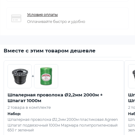
Условия оплаты
Оплачивайте быстро и удобно
Вместе с этим товаром дешевле
+
Шпалерная проволока Ø2,2мм 2000м +
Шп
Шпагат 1000м
Шп
2 товара в комплекте
2 т
Набор:
Наб
Шпалерная проволока Ø2,2мм 2000м пластиковая Agreen
Шпа
Шпагат подвязочный 1000м Мармара полипропиленовый
Шпа
650 г зеленый
зел