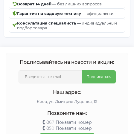
Основные характеристики
Возврат 14 дней
— без лишних вопросов
Гарантия на садовую технику
— официальная
шпалерная проволока
Тип товара
Консультация специалиста
— индивидуальный
пластиковая / агрошпалера
подбор товара
Бренд
Agreen
полиэстеровое
Материал
Подписывайтесь на новости и акции:
моноволокно
Подписаться
Диаметр
Ø2,2 мм
Наш адрес:
Длина бухты
2000 м
Киeв, ул. Дмитрия Луценка, 15
Вес бухты
около 10 кг
Позвоните нам:
Нагрузка на
0
6
7
Показати номер
до 180 кг
0
5
0
Показати номер
разрыв