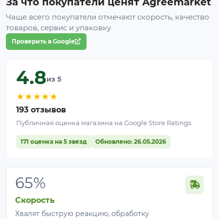
За что покупатели ценят Agreemarket
Сколько шпалерной проволоки
Чаще всего покупатели отмечают скорость, качество
нужно
товаров, сервис и упаковку
Проверить в Google
Количество проволоки зависит от культуры, длины
ряда, количества ярусов и схемы шпалерной
4.8
системы. Для предварительного расчета можно
из 5
использовать простую формулу:
длина ряда ×
★
★
★
★
★
количество линий + запас на крепление и
натяжение
.
193 отзывов
Публичная оценка магазина на Google Store Ratings
171 оценка на 5 звезд
Обновлено: 26.05.2026
Ориентирово
Применение
Расчет
расход
2
65%
Ряд малины
примерно 200 
поддерживающие
100 м
запас
Скорость
линии
Хвалят быструю реакцию, обработку