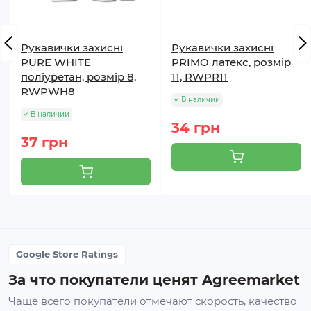
Рукавички захисні
Рукавички захисні
PURE WHITE
PRIMO латекс, розмір
поліуретан, розмір 8,
11, RWPR11
RWPWH8
В наличии
В наличии
34 грн
37 грн
Google Store Ratings
За что покупатели ценят Agreemarket
Чаще всего покупатели отмечают скорость, качество