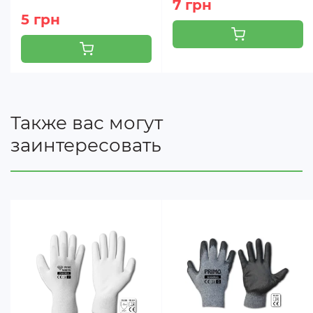
7 грн
S
178мм
171мм
230мм
7
5 грн
M
203мм
182мм
240мм
8
L
229мм
192мм
250мм
9
XL
254мм
204мм
260мм
10
XXL
279мм
215мм
270мм
11
Также вас могут
* Цей кодовий договірний знак розміру руки відповідає колу руки, вказан
заинтересовать
1 дюйм = 2,54 см.
Відповідно до EN420 п.1.1, дозволено використовувати половинні розмір
шляхом інтерполяції між повними розмірами.