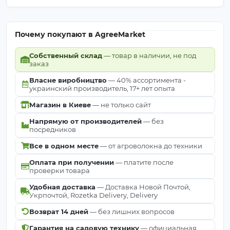
Почему покупают в AgreeMarket
Собственный склад
— товар в наличии, не под
заказ
Власне виробництво
— 40% ассортимента -
украинский производитель, 17+ лет опыта
Магазин в Киеве
— не только сайт
Напрямую от производителей
— без
посредников
Все в одном месте
— от агроволокна до техники
Оплата при получении
— платите после
проверки товара
Удобная доставка
— Доставка Новой Почтой,
Укрпочтой, Rozetka Delivery, Delivery
Возврат 14 дней
— без лишних вопросов
Гарантия на садовую технику
— официальная