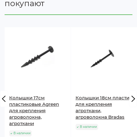
покупают
Перед застосуванням переконайтеся, що
користувач не має алергії на латекс.
Продукт відповідає стандартам EN420:2003 –
«Рукавички захисні. Загальні вимоги», EN388:2003 –
«Рукавички для захисту від ризику механічних
пошкоджень».
Сертифікація: C.T.C. 4, rue Hermann Frenkel, 69367
Lyon cedex 07, Франція. Номер уповноваженого
органу 0075. Номер сертифіката
0075/1802/162/05/13/0386.
Колышки 17см
Колышки 18cм пластик
пластиковые Agreen
для крепления
Довжина
для крепления
агроткани,
Довжина
Мінімаль
Розмір
агроволокна,
агроволокна Bradas
Літерний
долоні
долоні
довжин
рукавичок
агроткани
еквівалент
по колу
В наличии
(А)
рукавичо
*
(В)
В наличии