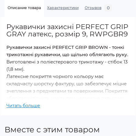
0
Описание товара
Характеристики
Отзывов
Рукавички захисні PERFECT GRIP
GRAY латекс, розмір 9, RWPGBR9
Рукавички захисні PERFECT GRIP BROWN - тонкі
трикотажні рукавички, що щільно облягають руку.
Виготовлені з поліестерового трикотажу - стібок 13
(1,8 мм).
Латексне покриття чорного кольору має
складчасту шорстку фактуру, що забезпечує міцне
зчеплення з предметами та поверхнями. Покриття
зберігає цілісність навіть при навмисне сильному
розтягуванні, не відшаровується і зберігає свої
Читать больше
характеристики протягом усього терміну
експлуатації.
Вместе с этим товаром
Розмір: 9