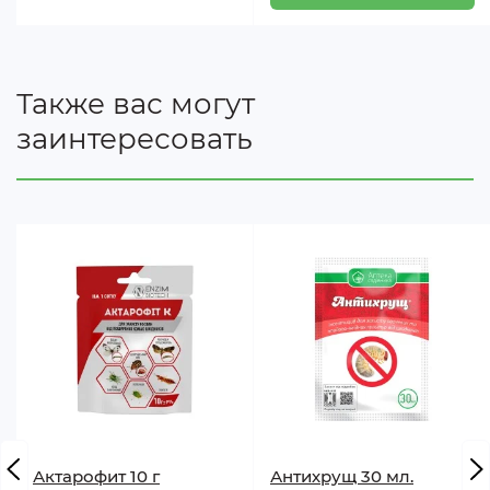
использованием марлевой повязки и
резиновотрикотажных перчаток. При попадании
табачной пыли на кожу или слизистую оболочку
рта или глаз тщательно промыть чистой водой.
Также вас могут
Рассыпанную табачную пыль можно собрать и
заинтересовать
использовать по назначению. Упаковка и остатки
табачной пыли утилизируются с бытовыми
отходами в месте общественного выброса мусора.
Срок хранения и агротехническая пригодность: 2
года.
Актарофит 10 г
Антихрущ 30 мл.