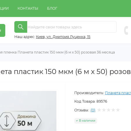
КЦИИ
КОНТАКТЫ
БЛОГ
в
Наш адрес:
Киeв, ул. Дмитрия Луценка, 15
я пленка Планета пластик 150 мкм (6 м x 50) розовая 36 месяца
та пластик 150 мкм (6 м x 50) розо
Производитель:
Планета плас
Код Товара:
89576
Отзывы:
(0)
В наличии