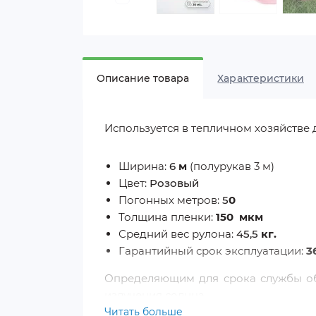
Описание товара
Характеристики
Используется в тепличном хозяйстве 
Ширина:
6
м
(полурукав 3 м)
Цвет:
Розовый
Погонных метров:
5
0
Толщина пленки:
150 мкм
Средний вес рулона:
45,5
кг.
Гарантийный срок эксплуатации:
3
Определяющим для срока службы об
излучения солнца.
Читать больше