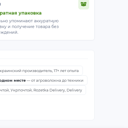
%
ратная упаковка
ьно упоминают аккуратную
вку и получение товара без
еждений.
краинский производитель, 17+ лет опыта
 одном месте
— от агроволокна до техники
ой, Укрпочтой, Rozetka Delivery, Delivery