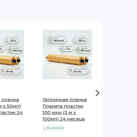
 пленка
Тепличная пленка
Тепличная
м x 50мп)
Планета пластик
Планета п
ластик 24
100 мкм (3 м x
мкм (6 м x
100мп) 24 месяца
месяца
В наличии
В наличии