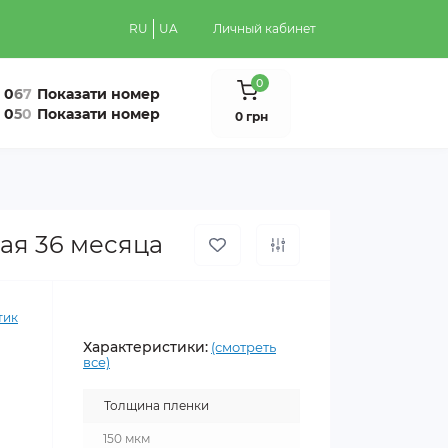
RU
UA
Личный кабинет
0
0
6
7
Показати номер
0
5
0
Показати номер
0 грн
вая 36 месяца
тик
Характеристики:
(смотреть
все)
Толщина пленки
150 мкм