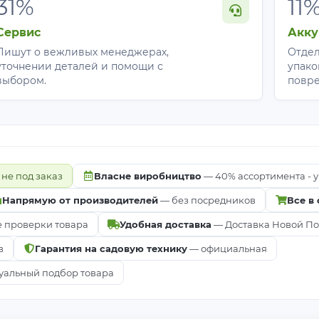
31%
11
Сервис
Акку
Пишут о вежливых менеджерах,
Отдел
уточнении деталей и помощи с
упако
выбором.
повр
 не под заказ
Власне виробництво
— 40% ассортимента - у
Напрямую от производителей
— без посредников
Все в
е проверки товара
Удобная доставка
— Доставка Новой Почт
в
Гарантия на садовую технику
— официальная
альный подбор товара