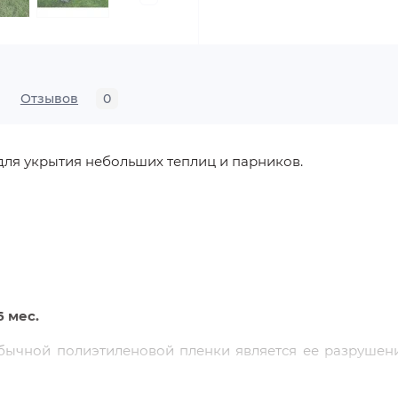
Отзывов
0
для укрытия небольших теплиц и парников.
6 мес.
ычной полиэтиленовой пленки является ее разрушени