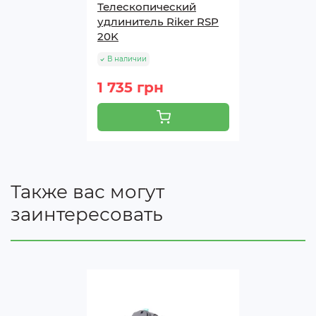
Телескопический
удлинитель Riker RSP
Гарантийный срок на инструмент Riker составляет
20K
2 года, на зарядное устройство – 1 год, на
аккумуляторные батареи – 3 месяца.
В наличии
1 735 грн
Также вас могут
заинтересовать