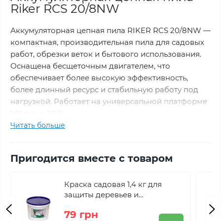
Riker RCS 20/8NW
Аккумуляторная цепная пила RIKER RCS 20/8NW —
компактная, производительная пила для садовых
работ, обрезки веток и бытового использования.
Оснащена бесщеточным двигателем, что
обеспечивает более высокую эффективность,
более длинный ресурс и стабильную работу под
нагрузкой. Работает на универсальной платформе
MX series 20В.
Читать больше
Шина 8″/200 мм и цепь 1/4″ на 45 звеньев
гарантируют точный рез, а скорость цепи 8 м/с
Пригодится вместе с товаром
позволяет быстро выполнять ежедневные задания.
В комплекте поставляется кейс для удобного
Краска садовая 1,4 кг для
хранения и транспортировки.
защиты деревьев и
кустарников
79 грн
Характеристики пилы Riker RCS 20/8NW: