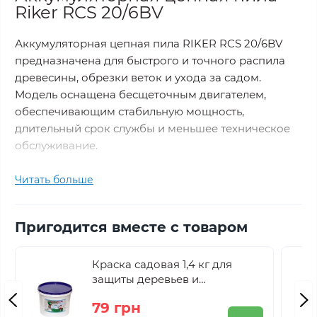
Riker RCS 20/6BV
Аккумуляторная цепная пила RIKER RCS 20/6BV
предназначена для быстрого и точного распила
древесины, обрезки веток и ухода за садом.
Модель оснащена бесщеточным двигателем,
обеспечивающим стабильную мощность,
длительный срок службы и меньшее техническое
обслуживание.
Читать больше
Пила имеет компактную конструкцию и удобную
ручку, позволяющую работать одной рукой. Для
удобства предусмотрен масляный бачок с ручной
Пригодится вместе с товаром
системой смазки цепи (тип праймер), благодаря
чему пользователь сам контролирует подачу
Краска садовая 1,4 кг для
масла.
защиты деревьев и
кустарников
79 грн
Также реализована система быстрой натяжки цепи