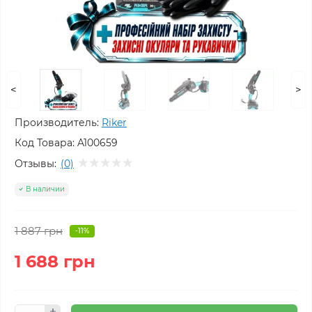
<
>
Производитель:
Riker
Код Товара:
A100659
Отзывы:
(0)
В наличии
1 887 грн
-11%
1 688 грн