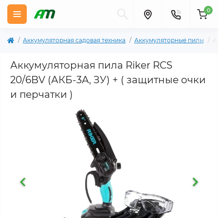
0
Аккумуляторная садовая техника
Аккумуляторные пилы
А
Аккумуляторная пила Riker RCS
20/6BV (АКБ-3А, ЗУ) + ( защитные очки
и перчатки )