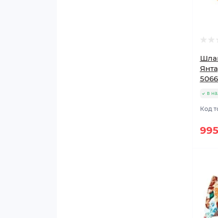
Шлан
Янта
5066
в н
Код т
995