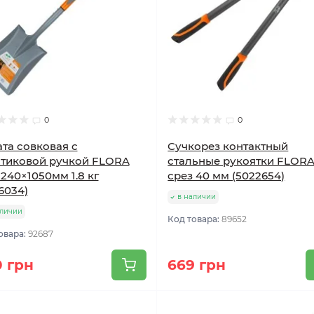
0
0
та совковая с
Сучкорез контактный
тиковой ручкой FLORA
стальные рукоятки FLOR
240×1050мм 1.8 кг
срез 40 мм (5022654)
6034)
в наличии
аличии
Код товара:
89652
овара:
92687
 грн
669 грн