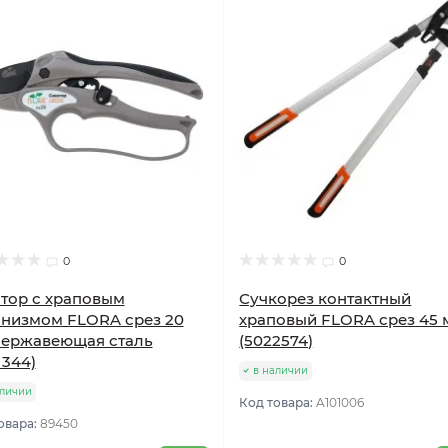
0
0
тор с храповым
Сучкорез контактный
низмом FLORA срез 20
храповый FLORA срез 45
нержавеющая сталь
(5022574)
1344)
в наличии
аличии
Код товара:
A101006
овара:
89450