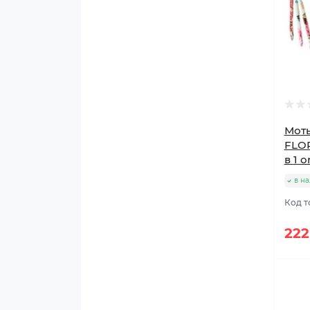
Мот
FLOR
в 1 
в н
Код т
222