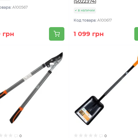
(5022374)
овара:
A100567
в наличии
Код товара:
A100617
 грн
1 099 грн
0
0