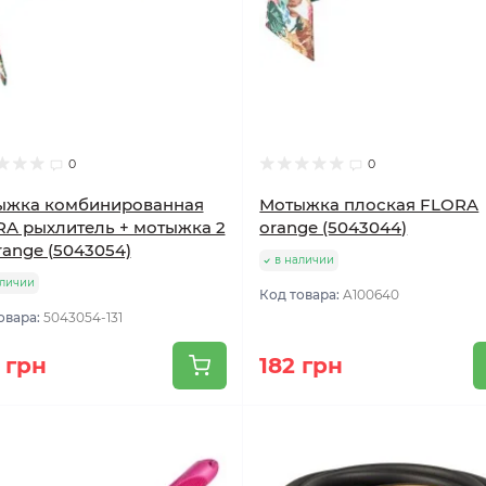
0
0
ыжка комбинированная
Мотыжка плоская FLORA
A рыхлитель + мотыжка 2
orange (5043044)
orange (5043054)
в наличии
аличии
Код товара:
A100640
овара:
5043054-131
 грн
182 грн