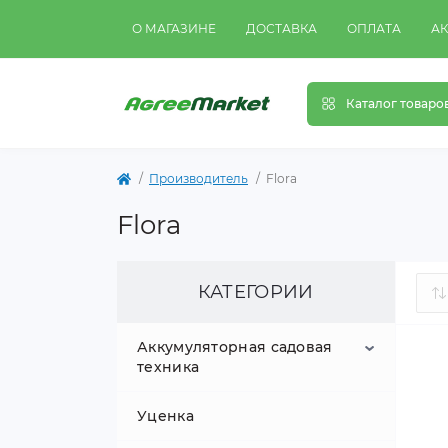
О МАГАЗИНЕ
ДОСТАВКА
ОПЛАТА
А
Каталог товаро
Производитель
Flora
Flora
КАТЕГОРИИ
Аккумуляторная садовая
техника
Уценка
Аккумуляторные
опрыскиватели