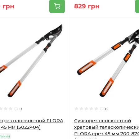
 грн
829 грн
0
0
орез плоскостной FLORA
Сучкорез плоскостной
 45 мм (5022404)
храповый телескопическ
FLORA срез 45 мм 700-87
аличии