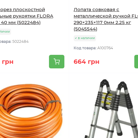
орез плоскостной
Лопата совковая с
ьные рукоятки FLORA
металлической ручкой F
 40 мм (5022484)
290×235×117 0мм 2.25 кг
(5045544)
аличии
в наличии
овара:
5022484
Код товара:
A100764
 грн
664 грн