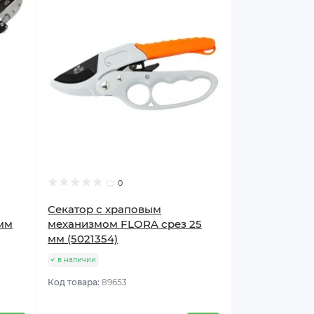
0
Секатор с храповым
 мм
механизмом FLORA срез 25
мм (5021354)
в наличии
Код товара:
89653