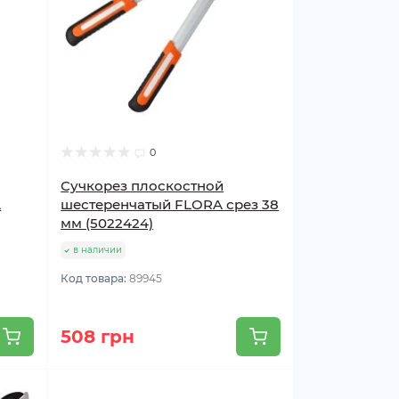
0
Сучкорез плоскостной
A
шестеренчатый FLORA срез 38
мм (5022424)
в наличии
Код товара:
89945
508 грн