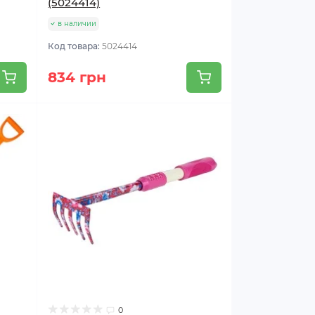
(5024414)
в наличии
Код товара:
5024414
834 грн
0