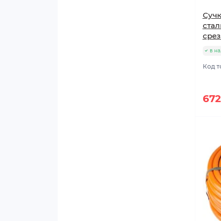
Семена редиса
Сучк
стал
Семена редьки
срез
в н
Семена салата
Код т
Семена свеклы
672
Семена сельдерея
Семена тыквы
Семена фасоли