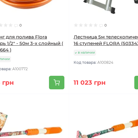
0
0
г для полива Flora
Лестница 5м телескопиче
рь 1/2" - 50м 3-х слойный (
16 ступеней FLORA (50334
664 )
в наличии
аличии
Код товара:
A100824
овара:
A100772
 грн
11 023 грн