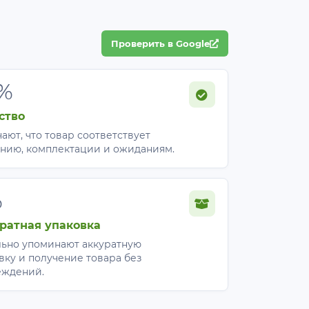
и пыли. Изделие оснащено удобными
Проверить в Google
%
ство
ают, что товар соответствует
нию, комплектации и ожиданиям.
%
ратная упаковка
ьно упоминают аккуратную
вку и получение товара без
еждений.