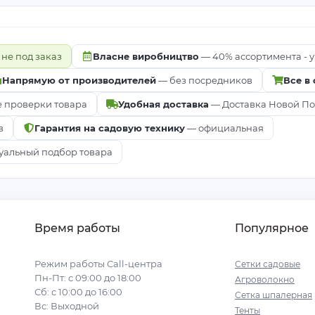
 не под заказ
Власне виробництво
— 40% ассортимента - у
Напрямую от производителей
— без посредников
Все в
е проверки товара
Удобная доставка
— Доставка Новой Почт
в
Гарантия на садовую технику
— официальная
альный подбор товара
Время работы
Популярное
Режим работы Call-центра
Сетки садовые
Пн-Пт: с 09:00 до 18:00
Агроволокно
Сб: с 10:00 до 16:00
Сетка шпалерная
Вс: Выходной
Тенты