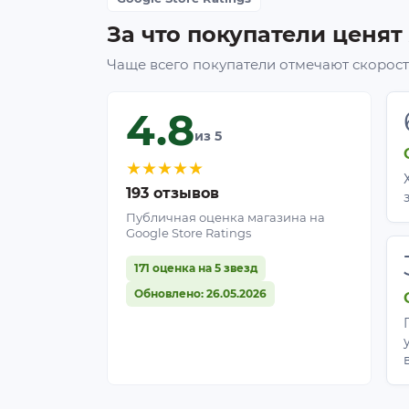
затяжки. Корзина укомплектована кр
ручками для переноса. Материал гибки
За что покупатели ценят
Чаще всего покупатели отмечают скорость
4.8
из 5
★
★
★
★
★
193 отзывов
Публичная оценка магазина на
Google Store Ratings
171 оценка на 5 звезд
Обновлено: 26.05.2026