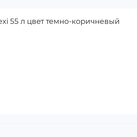
xi 55 л цвет темно-коричневый
вать порядок в хранении вещей, легко и удобно. Эта мод
ания. Гладкая внутренняя поверхность, обеспечит легки