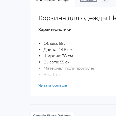
Корзина для одежды Fle
Характеристики
Объем: 55 л
Длина: 44,5 см.
Ширина: 38 см.
Высота: 55 см.
Материал: полипропилен.
Вес: 1,4 кг.
Цвет: тёмно-коричневый.
Читать больше
Описание и применение
С корзиной для белья Flexi, организо
циркулировать воздуху для проветрив
Google Store Ratings