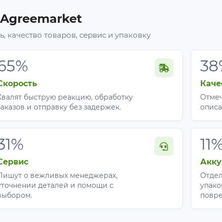
ышкой, которая препятствует попаданию внутрь брызг 
й, влагостойкий, не имеет запаха.
 Agreemarket
, качество товаров, сервис и упаковку
65%
38
Скорость
Каче
Хвалят быструю реакцию, обработку
Отмеч
заказов и отправку без задержек.
описа
31%
11
Сервис
Акку
Пишут о вежливых менеджерах,
Отдел
уточнении деталей и помощи с
упако
выбором.
повр