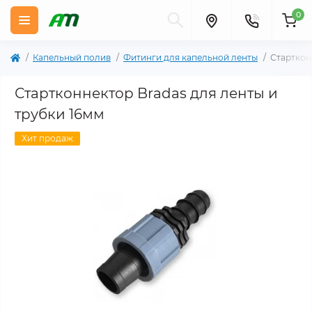
0
Капельный полив
Фитинги для капельной ленты
Старткон
Стартконнектор Bradas для ленты и
трубки 16мм
Хит продаж