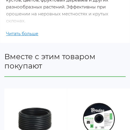
разнообразных растений. Эффективны при
орошении на неровных местностях и крутых
склонах.
Читать больше
Характеристики:
водоизлияние: 4 л/час;
Вместе с этим товаром
для монтажа на PE трубки 12-32 мм;
покупают
рабочее давление: 0,5 – 5 Bar;
Требования к минимальной фильтрации воды:
120 mesh;
вход: врезка 3 мм.
выход под шланг 3х5 мм