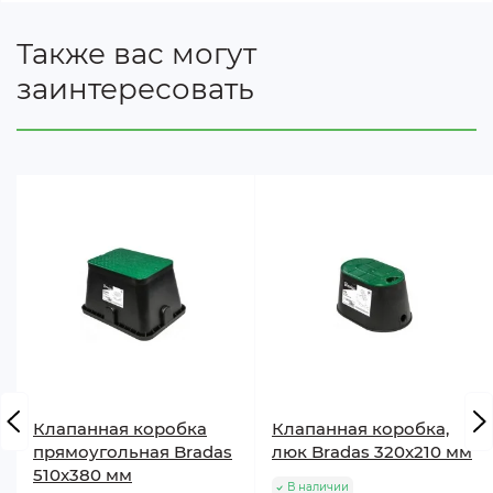
Размер крышки: 360 x 510 мм.
Также вас могут
Толщина крышки: 40 мм.
Высота: 300 мм.
заинтересовать
Клапанная коробка
Клапанная коробка,
прямоугольная Bradas
люк Bradas 320x210 мм
510x380 мм
В наличии