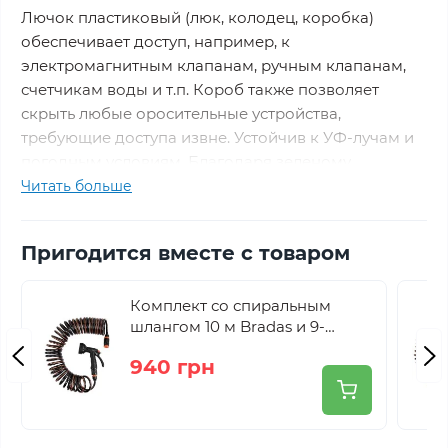
Лючок пластиковый (люк, колодец, коробка)
обеспечивает доступ, например, к
электромагнитным клапанам, ручным клапанам,
счетчикам воды и т.п. Короб также позволяет
скрыть любые оросительные устройства,
требующие доступа извне. Устойчив к УФ-лучам и
погодным условиям. Благодаря зеленому
покрытию идеально вписывается в окружающую
Читать больше
среду (например, газон). Широко используется на
приусадебных участках, приусадебных участках,
Пригодится вместе с товаром
теплицах и плантациях.
Комплект со спиральным
Возможность установки до 6 электромагнитных
шлангом 10 м Bradas и 9-
клапанов в одну линию.
функциональным пистолетом
940 грн
WSF10
Параметры:
Размер основания: 500 x 640 мм.