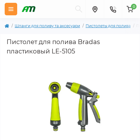
0
Шланги для поливу та аксесуари
Пистолеты для полива
П
Пистолет для полива Bradas
пластиковый LE-5105