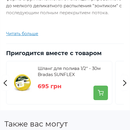
до мелкого деликатного распыления "зонтиком" с
последующим полным перекрытием потока.
Интенсивность напора регулируется с помощью
Читать больше
курка, имеющего фиксатор положения для
непрерывной подачи воды. Пистолет имеет
адаптер под коннектор для простого и надежного
Пригодится вместе с товаром
подключения к поливочному шлангу.
Шланг для полива 1/2" - 30м
Серия
LIME EDITION
Bradas SUNFLEX
Цвет
Салатовый, серый
695 грн
Кол-во режимов
2
Материал
Пластик
Тип пистолета
Многорежимный
Тип струи
Струя, Коническая
Также вас могут