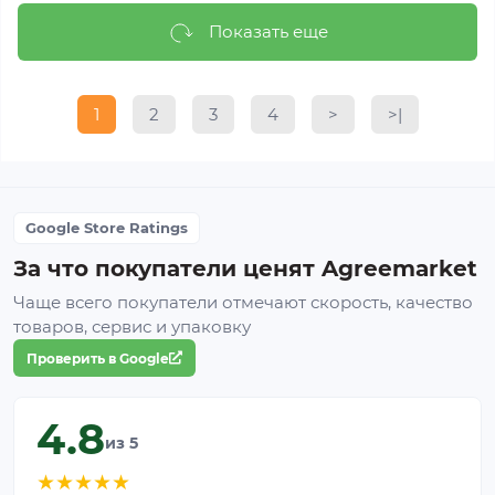
Показать еще
1
2
3
4
>
>|
Google Store Ratings
За что покупатели ценят Agreemarket
Чаще всего покупатели отмечают скорость, качество
товаров, сервис и упаковку
Проверить в Google
4.8
из 5
★
★
★
★
★