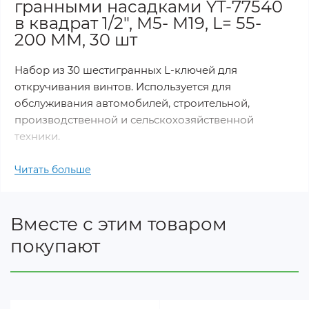
гранными насадками YT-77540
в квадрат 1/2", М5- М19, L= 55-
200 ММ, 30 шт
Набор из 30 шестигранных L-ключей для
откручивания винтов. Используется для
обслуживания автомобилей, строительной,
производственной и сельскохозяйственной
техники.
Материал: S2 и CrV
Читать больше
хромированная сатинированная поверхность
Кейс для хранения
Вместе с этим товаром
размеры:
покупают
длина 55 мм: 5, 6, 7, 8, 10, 12, 14, 17, 19 мм.
длина 100 мм: 5, 6, 7, 8, 10, 11, 12, 13 мм.
длина 140 мм: 5, 6, 7, 8, 10, 12, 14 мм.