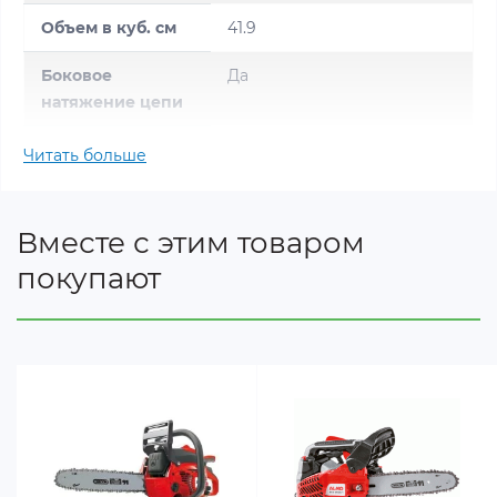
Объем в куб. см
41.9
Боковое
Да
натяжение цепи
Мощность кВт
1,7
Читать больше
Масса двигателя
2,5
Вместе с этим товаром
Регулировка
Да
покупают
подачи масла
праймер
Да
Длина
40
направляющей
(см)
Масса в кг
4,3
(приблизительно)