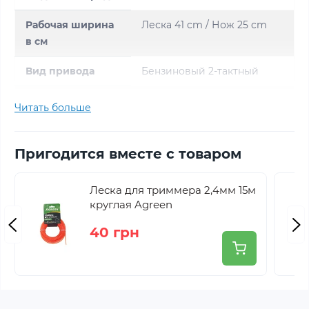
Рабочая ширина
Леска 41 cm / Нож 25 cm
в см
Вид привода
Бензиновый 2-тактный
Подача лески
Tipp-Automatik
Читать больше
Штанга
Aluminium
Пригодится вместе с товаром
Объем в куб. см
50.8
Объем
Леска для триммера 2,4мм 15м
0.75
круглая Agreen
топливного бака
в л
40 грн
Мощность кВт
0,9
Режущая леска
Ø 2,4 mm