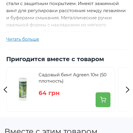
стали с защитным покрытием. Имеют зажимной
винт для регулировки расстояния между лезвиями
и буферами смыкания. Металлические ручки
овальной формы с накладками из мягкого
плотного пенообразного материала,
предотвращающие ускользание, обеспечивают
Читать больше
надежный хват и комфортную работу.
Пригодится вместе с товаром
Длина общая: 57 см
Длина лезвий: 20 см.
Садовый бинт Agreen 10м (50
Материал: Металл, Мягкий пластик
плотность)
64 грн
Вместе с этим товаром