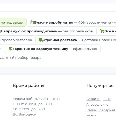
 не под заказ
Власне виробництво
— 40% ассортимента - у
Напрямую от производителей
— без посредников
Все в
е проверки товара
Удобная доставка
— Доставка Новой Почт
в
Гарантия на садовую технику
— официальная
альный подбор товара
Время работы
Популярное
Режим работы Call-центра
Сетки садовые
Пн-Пт: с 09:00 до 18:00
Агроволокно
Сб: с 10:00 до 16:00
Сетка шпалерная
Вс: Выходной
Тенты