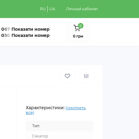
RU
UA
Личный кабинет
0
0
6
7
Показати номер
0
5
0
Показати номер
0 грн
Характеристики:
(смотреть
все)
Тип
Секатор