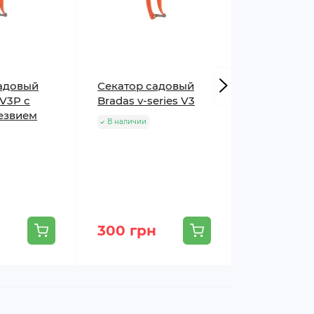
адовый
Секатор садовый
Секатор с
-V3P с
Bradas v-series V3
лезвием Br
езвием
V1037
В наличии
В наличии
н
300 грн
288 грн