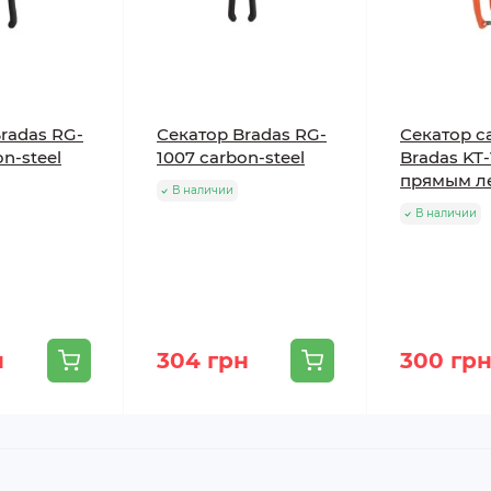
radas RG-
Секатор Bradas RG-
Секатор с
on-steel
1007 сarbon-steel
Bradas KT
прямым л
В наличии
В наличии
н
304 грн
300 гр