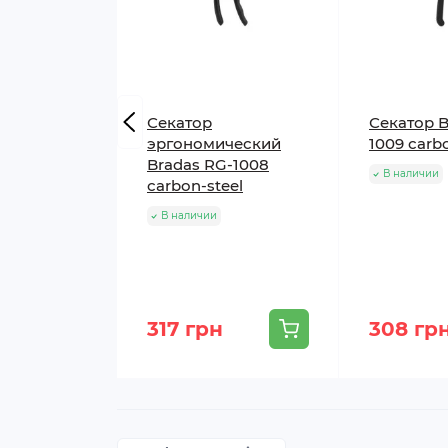
Секатор
Секатор B
эргономический
1009 сarb
Bradas RG-1008
В наличии
сarbon-steel
В наличии
317 грн
308 гр