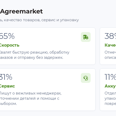
 Agreemarket
, качество товаров, сервис и упаковку
65%
38
Скорость
Каче
Хвалят быструю реакцию, обработку
Отмеч
заказов и отправку без задержек.
описа
31%
11
Сервис
Акку
Пишут о вежливых менеджерах,
Отдел
уточнении деталей и помощи с
упако
выбором.
повр