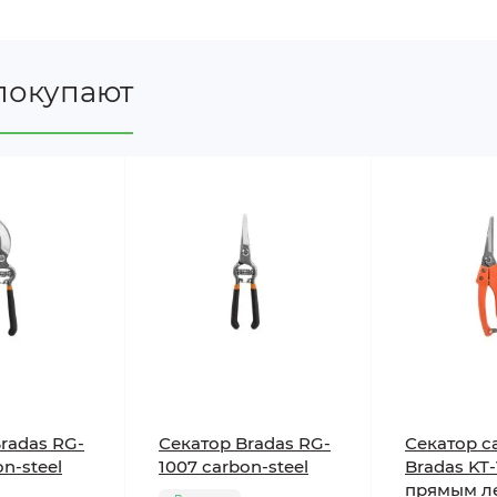
покупают
radas RG-
Секатор Bradas RG-
Секатор с
on-steel
1007 сarbon-steel
Bradas KT
прямым л