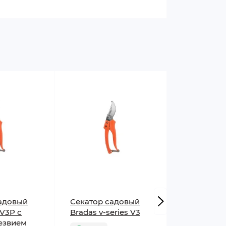
адовый
Секатор садовый
Секатор с
-V3P с
Bradas v-series V3
лезвием Br
езвием
V1037