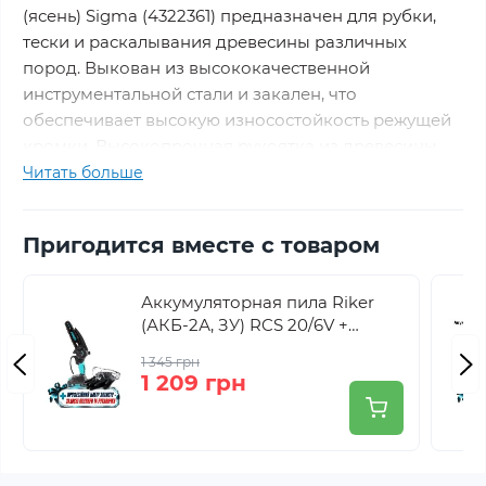
(ясень) Sigma (4322361) предназначен для рубки,
тески и раскалывания древесины различных
пород. Выкован из высококачественной
инструментальной стали и закален, что
обеспечивает высокую износостойкость режущей
кромки. Высокопрочная рукоятка из древесины
ясеня отличается высокой твердостью и
Читать больше
стойкостью к раскалыванию.
Технические данные
Пригодится вместе с товаром
Тип - колуны
Аккумуляторная пила Riker
Материал ручки - дерево
(АКБ-2А, ЗУ) RCS 20/6V +
Длина - 700 мм.
профессиональный набор
Масса - 2000 г
1 345 грн
защиты
1 209 грн
Преимущества:
Кованный
Ручка из ясеня.