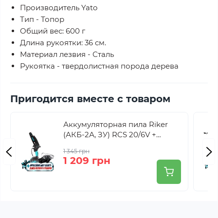
Производитель Yato
Тип - Топор
Общий вес: 600 г
Длина рукоятки: 36 см.
Материал лезвия - Сталь
Рукоятка - твердолистная порода дерева
Пригодится вместе с товаром
Аккумуляторная пила Riker
(АКБ-2А, ЗУ) RCS 20/6V +
профессиональный набор
1 345 грн
защиты
1 209 грн