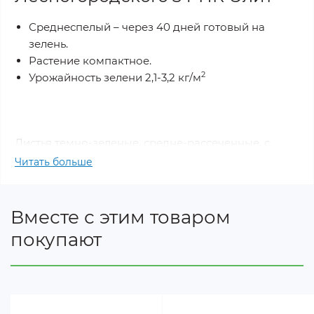
Среднеспелый – через 40 дней готовый на
зелень.
Растение компактное.
2
Урожайность зелени 2,1-3,2 кг/м
Листья темно-зеленые, средне-рассеченные, с
короткими сегментами. . Благодаря высокому
Читать больше
содержанию эфирных масел нашел много своих
сторонников. Используют в свежем виде и как
приправу для консервирования.Высевают в
Вместе с этим товаром
несколько сроков и под зиму.
покупают
Производитель: НК ЭЛИТ (Украина)
Вес: 3 г.