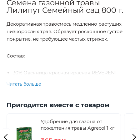
Семена газонной травы
Лилипут Семейный сад 800 г.
Декоративная травосмесь медленно растущих
низкорослых трав. Образует роскошное густое
покрытие, не требующее частых стрижек.
Состав:
30% Овсяница красная красная REVERENT
40% Овсяница красная красная ROLAND
Читать больше
12,5% Овсяница красная изменена AIDA
7,5% Овсяница овечья BORNITO
10% Райграс многолетний пастбищный Fancy
Пригодится вместе с товаром
800 грамм газонной травосмеси рассчитано на
20
Удобрение для газона от
- 30 м.кв.
пожелтения травы Agrecol 1 кг