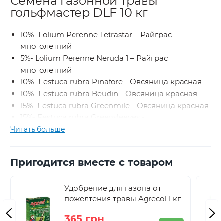
Семена газонной травы
гольфмастер DLF 10 кг
10%- Lolium Perenne Tetrastar – Райграс
многолетний
5%- Lolium Perenne Neruda 1 – Райграс
многолетний
10%- Festuca rubra Pinafore - Овсяница красная
10%- Festuca rubra Beudin - Овсяница красная
15%- Festuca rubra Greenmile - Овсяница красная
15%- Festuca rubra Greensleeves -
Овсяница красная
Читать больше
15%- Poa pratensis Yvette – Мятлик луговой
15%- Poa pratensis Miracle – Мятлик луговой
Пригодится вместе с товаром
5%- Agrostis Stolonifera Kromi - Мятлица ползучая
Удобрение для газона от
пожелтения травы Agrecol 1 кг
365 грн