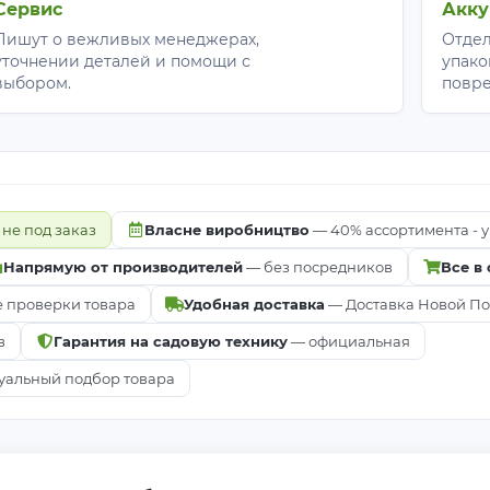
Сервис
Акку
Пишут о вежливых менеджерах,
Отдел
уточнении деталей и помощи с
упако
выбором.
повр
 не под заказ
Власне виробництво
— 40% ассортимента - у
Напрямую от производителей
— без посредников
Все в
е проверки товара
Удобная доставка
— Доставка Новой Почт
в
Гарантия на садовую технику
— официальная
альный подбор товара