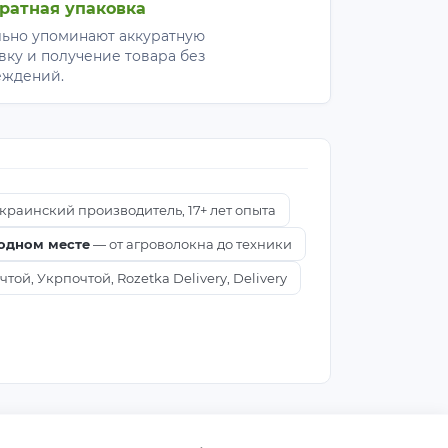
ратная упаковка
ьно упоминают аккуратную
вку и получение товара без
еждений.
краинский производитель, 17+ лет опыта
 одном месте
— от агроволокна до техники
ой, Укрпочтой, Rozetka Delivery, Delivery