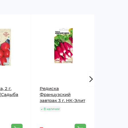
, 2 г.
Редиска
Редис Ронд
(Садыба
Французский
В наличии
завтрак 3 г. НК-Элит
В наличии