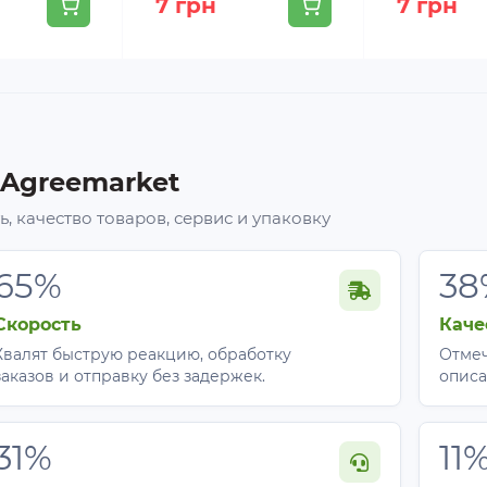
7 грн
7 грн
 Agreemarket
, качество товаров, сервис и упаковку
65%
38
Скорость
Каче
Хвалят быструю реакцию, обработку
Отмеч
заказов и отправку без задержек.
описа
31%
11