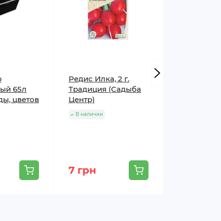
р
Редис Илка, 2 г.
Фунгицид Х
ый 65л
Традиция (Садыба
Syngenta
ды, цветов
Центр)
В наличии
В наличии
7 грн
45 грн