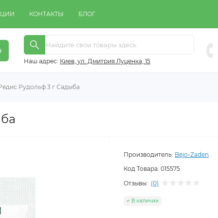
КЦИИ
КОНТАКТЫ
БЛОГ
в
Наш адрес:
Киeв, ул. Дмитрия Луценка, 15
Редис Рудольф 3 г Садыба
ыба
Производитель:
Bejo-Zaden
Код Товара:
015575
Отзывы:
(0)
В наличии