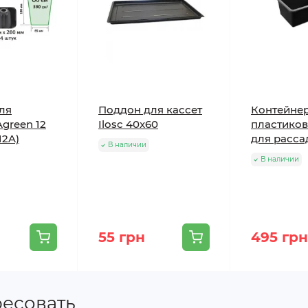
ля
Поддон для кассет
Контейне
green 12
Ilosc 40x60
пластиков
12A)
для расса
В наличии
В наличии
55 грн
495 грн
ресовать