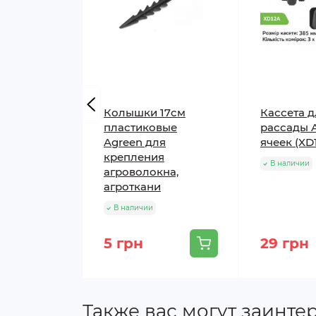
Колышки 17см
Кассета д
пластиковые
рассады A
Agreen для
ячеек (XD
крепления
В наличии
агроволокна,
агроткани
В наличии
5 грн
29 грн
Также вас могут заинте