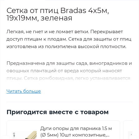
Сетка от птиц Bradas 4х5м,
19х19мм, зеленая
Легкая, не гнет и не ломает ветки. Перекрывает
доступ птицам к плодам. Сетка для защиты от птиц
изготовлена из полиэтилена высокой плотности.
Предназначена для защиты сада, виноградников и
овощных плантаций от вреда который наносят
птицы. Сетка ромбовидная, легко устанавливается
в любых комбинациях.
Читать больше
Плотность -
10 г/м²
Размер ячейки -
19x19 см.
Пригодится вместе с товаром
Цвет -
Зеленый
Ширина -
4 м.
Дуги опоры для парника 1.5 м
Длина -
5 м.
(Ø 5мм) 10шт композитные,