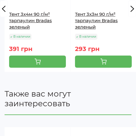
осадков
Тент 3х4м 90 г/м²
Тент 3х3м 90 г/м²
- укрытие разнообразных стройматериалов
тарпаулин Bradas
тарпаулин Bradas
зеленый
зеленый
- незаменимый атрибут турпоходов и множество
В наличии
В наличии
других применений.
391 грн
293 грн
Также вас могут
заинтересовать