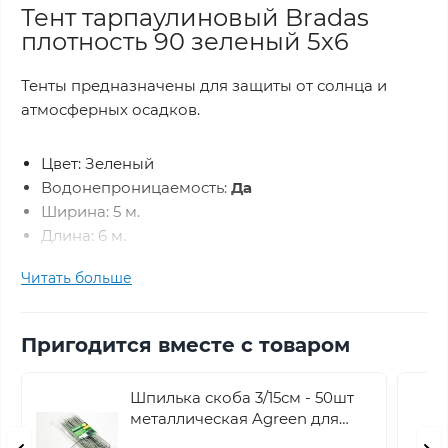
Тент тарпаулиновый Bradas
плотность 90 зеленый 5х6
Тенты предназначены для защиты от солнца и
атмосферных осадков.
Цвет: Зеленый
Водонепроницаемость:
Да
Ширина: 5 м.
Длина: 6 м.
Плотность: 90 гр/м²
Читать больше
Просим обратить внимание:
Производитель
указывает на упаковке в процентном
Пригодится вместе с товаром
соотношении о возможном не соответствии
указанных фактических размеров (
технологический допуск ). Погрешность может
Шпилька скоба 3/15см - 50шт
составлять по длине плюс/минус 3-5% по ширине
металлическая Agreen для
крепления оцинкованная
плюс/минус 4%