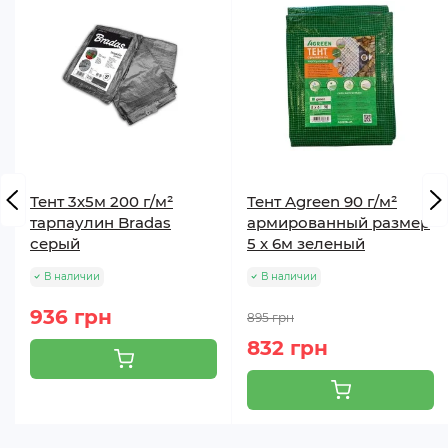
Тент 3х5м 200 г/м²
Тент Agreen 90 г/м²
тарпаулин Bradas
армированный размер
серый
5 х 6м зеленый
В наличии
В наличии
936 грн
895 грн
832 грн