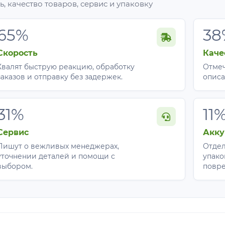
, качество товаров, сервис и упаковку
65%
38
Скорость
Каче
Хвалят быструю реакцию, обработку
Отмеч
заказов и отправку без задержек.
описа
31%
11
Сервис
Акку
Пишут о вежливых менеджерах,
Отдел
уточнении деталей и помощи с
упако
выбором.
повр