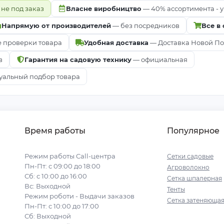
 не под заказ
Власне виробництво
— 40% ассортимента - у
Напрямую от производителей
— без посредников
Все в
е проверки товара
Удобная доставка
— Доставка Новой Почт
в
Гарантия на садовую технику
— официальная
альный подбор товара
Время работы
Популярное
Режим работы Call-центра
Сетки садовые
Пн-Пт: с 09:00 до 18:00
Агроволокно
Сб: с 10:00 до 16:00
Сетка шпалерная
Вс: Выходной
Тенты
Режим роботи - Выдачи заказов
Сетка затеняюща
Пн-Пт: с 10:00 до 17:00
Сб: Выходной