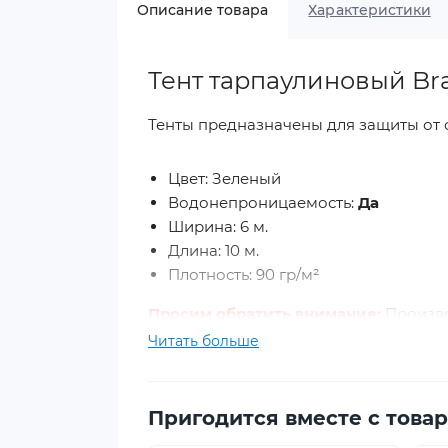
Описание товара
Характеристики
Тент тарпаулиновый Bra
Тенты предназначены для защиты от 
Цвет: Зеленый
Водонепроницаемость:
Да
Ширина: 6 м.
Длина: 10 м.
Плотность: 90 гр/м²
Просим обратить внимание:
Произво
указанных фактических размеров ( те
Читать больше
плюс/минус 4%
Края тента имеют двойную толщину
Пригодится вместе с това
подручных средств (веревка, шнур, в