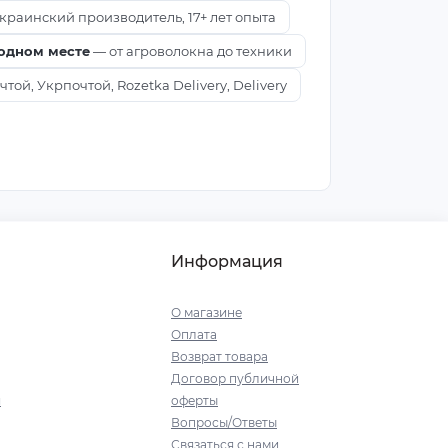
краинский производитель, 17+ лет опыта
 одном месте
— от агроволокна до техники
ой, Укрпочтой, Rozetka Delivery, Delivery
Информация
О магазине
Оплата
Возврат товара
Договор публичной
я
оферты
Вопросы/Ответы
Связаться с нами