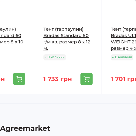
паулин)
Тент (тарпаулин)
Тент (тарп
andard 60
Bradas Standard 50
Bradas UL
змер 8 х 10
г/м.кв. размер 8 х 12
WEIGHT 260
м.
размер 4 х
В наличии
В наличии
рн
1 733 грн
1 701 гр
 Agreemarket