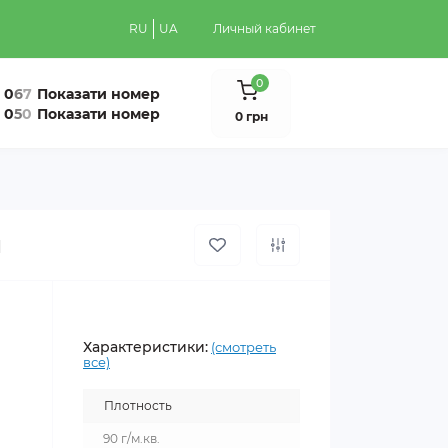
RU
UA
Личный кабинет
0
0
6
7
Показати номер
0
5
0
Показати номер
0 грн
й
Характеристики:
(смотреть
все)
Плотность
90 г/м.кв.