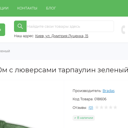
КЦИИ
КОНТАКТЫ
БЛОГ
в
Наш адрес:
Киeв, ул. Дмитрия Луценка, 15
еленый
х 10м с люверсами тарпаулин зелены
Производитель:
Bradas
Код Товара:
018606
Отзывы:
(0)
В наличии