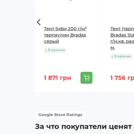
Тент 5х6м 200 г/м²
Тент (тар
тарпаулин Bradas
Bradas St
серый
г/м.кв. ра
м.
В наличии
В наличии
1 871 грн
1 756 г
Google Store Ratings
За что покупатели ценят