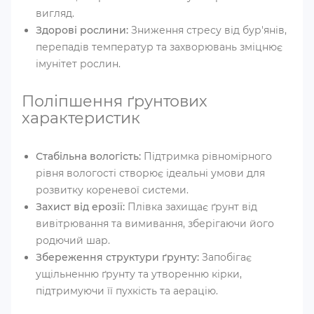
вигляд.
Здорові рослини:
Зниження стресу від бур'янів,
перепадів температур та захворювань зміцнює
імунітет рослин.
Поліпшення ґрунтових
характеристик
Стабільна вологість:
Підтримка рівномірного
рівня вологості створює ідеальні умови для
розвитку кореневої системи.
Захист від ерозії:
Плівка захищає ґрунт від
вивітрювання та вимивання, зберігаючи його
родючий шар.
Збереження структури ґрунту:
Запобігає
ущільненню ґрунту та утворенню кірки,
підтримуючи її пухкість та аерацію.