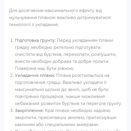
Для досягнення максимального ефекту від
мульчування плівкою важливо дотримуватися
технології її укладання:
Підготовка ґрунту:
Перед укладанням плівки
грядку необхідно ретельно підготувати:
очистити від бур'янів, перекопати, розпушити,
внести необхідні добрива та добре полити.
Поверхня має бути рівною.
Укладання плівки:
Плівка розстилається на
підготовленій грядці. Важливо укладати її
максимально щільно до землі, щоб не було
повітряних прошарків, інакше можливий
небажаний розвиток бур'янів та перегрів ґрунту.
Закріплення:
Краї плівки необхідно надійно
закріпити, присипавши землею, притиснувши
камінням або спеціальними анкерами.