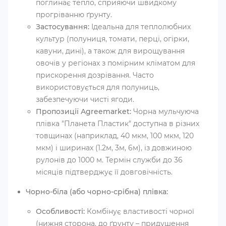
поглинає тепло, сприяючи швидкому
прогріванню ґрунту.
Застосування:
Ідеальна для теплолюбних
культур (полуниця, томати, перці, огірки,
кавуни, дині), а також для вирощування
овочів у регіонах з помірним кліматом для
прискорення дозрівання. Часто
використовується для полуниць,
забезпечуючи чисті ягоди.
Пропозиції Agreemarket:
Чорна мульчуюча
плівка "Планета Пластик" доступна в різних
товщинах (наприклад, 40 мкм, 100 мкм, 120
мкм) і ширинах (1.2м, 3м, 6м), із довжиною
рулонів до 1000 м. Термін служби до 36
місяців підтверджує її довговічність.
Чорно-біла (або чорно-срібна) плівка:
Особливості:
Комбінує властивості чорної
(нижня сторона, до ґрунту – придушення