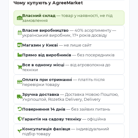
Чому купують у AgreeMarket
Власний склад
— товар у наявності, не під
замовлення
Власне виробництво
— 40% асортименту —
український виробник, 17+ років досвіду
Магазин у Києві
— не лише сайт
Прямо від виробників
— без посередників
Все в одному місці
— від агроволокна до
техніки
Оплата при отриманні
— платіть після
перевірки товару
Зручна доставка
— Доставка Новою Поштою,
Укрпоштой, Rozetka Delivery, Delivery
Повернення 14 днів
— без зайвих питань
Гарантія на садову техніку
— офіційна
Консультація фахівця
— індивідуальний
підбір товару