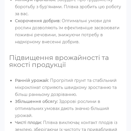
боротьбу з бур'янами. Плівка зробить цю роботу
за вас.
Скорочення добрив:
Оптимальні умови для
рослин дозволяють їм ефективніше засвоювати
поживні речовини, знижуючи потребу в
надмірному внесенні добрив.
Підвищення врожайності та
якості продукції
Ранній урожай:
Прогрітий ґрунт та стабільний
мікроклімат сприяють швидкому зростанню та
більш ранньому дозріванню.
Збільшення обсягу:
Здорові рослини в
оптимальних умовах дають значно більший
урожай.
Чисті плоди:
Плівка виключає контакт плодів із
землею, зберігаючи їх чистоту та привабливий