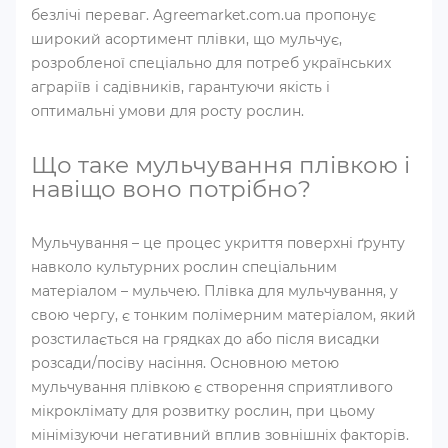
безлічі переваг. Agreemarket.com.ua пропонує
широкий асортимент плівки, що мульчує,
розробленої спеціально для потреб українських
аграріїв і садівників, гарантуючи якість і
оптимальні умови для росту рослин.
Що таке мульчування плівкою і
навіщо воно потрібно?
Мульчування – це процес укриття поверхні ґрунту
навколо культурних рослин спеціальним
матеріалом – мульчею. Плівка для мульчування, у
свою чергу, є тонким полімерним матеріалом, який
розстилається на грядках до або після висадки
розсади/посіву насіння. Основною метою
мульчування плівкою є створення сприятливого
мікроклімату для розвитку рослин, при цьому
мінімізуючи негативний вплив зовнішніх факторів.