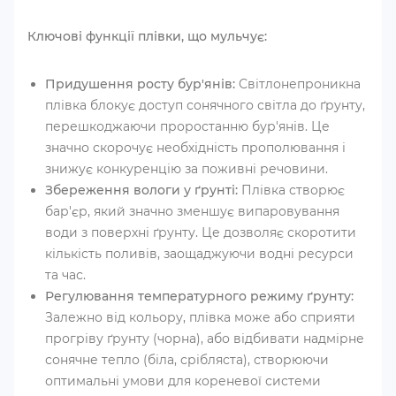
Ключові функції плівки, що мульчує:
Придушення росту бур'янів:
Світлонепроникна
плівка блокує доступ сонячного світла до ґрунту,
перешкоджаючи проростанню бур'янів. Це
значно скорочує необхідність прополювання і
знижує конкуренцію за поживні речовини.
Збереження вологи у ґрунті:
Плівка створює
бар'єр, який значно зменшує випаровування
води з поверхні ґрунту. Це дозволяє скоротити
кількість поливів, заощаджуючи водні ресурси
та час.
Регулювання температурного режиму ґрунту:
Залежно від кольору, плівка може або сприяти
прогріву ґрунту (чорна), або відбивати надмірне
сонячне тепло (біла, срібляста), створюючи
оптимальні умови для кореневої системи