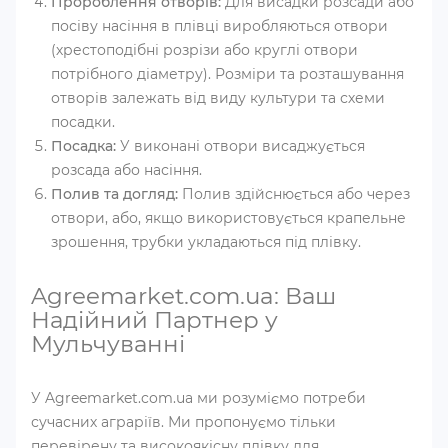
Пророблення отворів:
Для висадки розсади або
посіву насіння в плівці виробляються отвори
(хрестоподібні розрізи або круглі отвори
потрібного діаметру). Розміри та розташування
отворів залежать від виду культури та схеми
посадки.
Посадка:
У виконані отвори висаджується
розсада або насіння.
Полив та догляд:
Полив здійснюється або через
отвори, або, якщо використовується крапельне
зрошення, трубки укладаються під плівку.
Agreemarket.com.ua: Ваш
Надійний Партнер у
Мульчуванні
У Agreemarket.com.ua ми розуміємо потреби
сучасних аграріїв. Ми пропонуємо тільки
перевірену та високоякісну плівку для