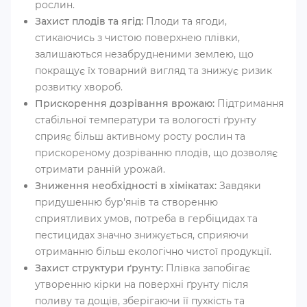
рослин.
Захист плодів та ягід:
Плоди та ягоди,
стикаючись з чистою поверхнею плівки,
залишаються незабрудненими землею, що
покращує їх товарний вигляд та знижує ризик
розвитку хвороб.
Прискорення дозрівання врожаю:
Підтримання
стабільної температури та вологості ґрунту
сприяє більш активному росту рослин та
прискореному дозріванню плодів, що дозволяє
отримати ранній урожай.
Зниження необхідності в хімікатах:
Завдяки
придушенню бур'янів та створенню
сприятливих умов, потреба в гербіцидах та
пестицидах значно знижується, сприяючи
отриманню більш екологічно чистої продукції.
Захист структури ґрунту:
Плівка запобігає
утворенню кірки на поверхні ґрунту після
поливу та дощів, зберігаючи її пухкість та