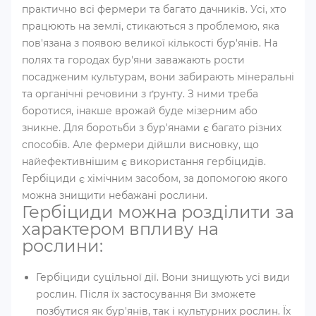
практично всі фермери та багато дачників. Усі, хто
працюють на землі, стикаються з проблемою, яка
пов'язана з появою великої кількості бур'янів. На
полях та городах бур'яни заважають рости
посадженим культурам, вони забирають мінеральні
та органічні речовини з ґрунту. З ними треба
боротися, інакше врожай буде мізерним або
зникне. Для боротьби з бур'янами є багато різних
способів. Але фермери дійшли висновку, що
найефективнішим є використання гербіцидів.
Гербіциди є хімічним засобом, за допомогою якого
можна знищити небажані рослини.
Гербіциди можна розділити за
характером впливу на
рослини:
Гербіциди суцільної дії. Вони знищують усі види
рослин. Після їх застосування Ви зможете
позбутися як бур'янів, так і культурних рослин. Їх