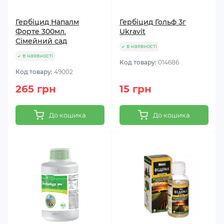
Гербіцид Напалм
Гербіцид Гольф 3г
Форте 300мл.
Ukravit
Сімейний сад
в наявності
в наявності
Код товару:
014686
Код товару:
49002
265 грн
15 грн
До кошика
До кошика