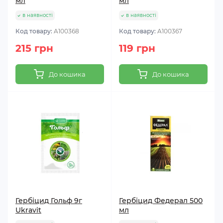
мл
мл
в наявності
в наявності
Код товару:
A100368
Код товару:
A100367
215 грн
119 грн
До кошика
До кошика
Гербіцид Гольф 9г
Гербіцид Федерал 500
Ukravit
мл