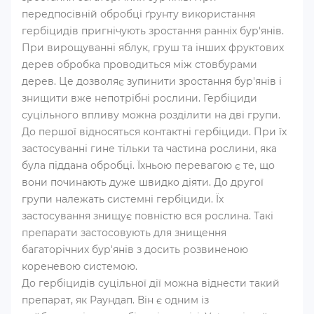
передпосівній обробці ґрунту використання
гербіцидів пригнічують зростання ранніх бур'янів.
При вирощуванні яблук, груш та інших фруктових
дерев обробка проводиться між стовбурами
дерев. Це дозволяє зупинити зростання бур'янів і
знищити вже непотрібні рослини. Гербіциди
суцільного впливу можна розділити на дві групи.
До першої відносяться контактні гербіциди. При їх
застосуванні гине тільки та частина рослини, яка
була піддана обробці. Їхньою перевагою є те, що
вони починають дуже швидко діяти. До другої
групи належать системні гербіциди. Їх
застосування знищує повністю вся рослина. Такі
препарати застосовують для знищення
багаторічних бур'янів з досить розвиненою
кореневою системою.
До гербіцидів суцільної дії можна віднести такий
препарат, як Раундап. Він є одним із