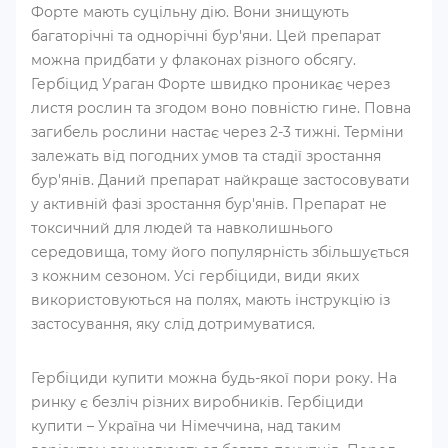
Форте мають суцільну дію. Вони знищують
багаторічні та однорічні бур'яни. Цей препарат
можна придбати у флаконах різного обсягу.
Гербіцид Ураган Форте швидко проникає через
листя рослин та згодом воно повністю гине. Повна
загибель рослини настає через 2-3 тижні. Терміни
залежать від погодних умов та стадії зростання
бур'янів. Даний препарат найкраще застосовувати
у активній фазі зростання бур'янів. Препарат не
токсичний для людей та навколишнього
середовища, тому його популярність збільшується
з кожним сезоном. Усі гербіциди, види яких
використовуються на полях, мають інструкцію із
застосування, яку слід дотримуватися.
Гербіциди купити можна будь-якої пори року. На
ринку є безліч різних виробників. Гербіциди
купити – Україна чи Німеччина, над таким