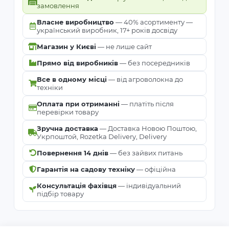
замовлення
Власне виробництво
— 40% асортименту —
український виробник, 17+ років досвіду
Магазин у Києві
— не лише сайт
Прямо від виробників
— без посередників
Все в одному місці
— від агроволокна до
техніки
Оплата при отриманні
— платіть після
перевірки товару
Зручна доставка
— Доставка Новою Поштою,
Укрпоштой, Rozetka Delivery, Delivery
Повернення 14 днів
— без зайвих питань
Гарантія на садову техніку
— офіційна
Консультація фахівця
— індивідуальний
підбір товару