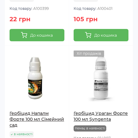
Код товару:
A100399
Код товару:
A100401
22 грн
105 грн
До кошика
До кошика
Хіт продажів
Гербіцид Напалм
Гербіцид Ураган Форте
Форте 100 мл Сімейний
100 мл Syngenta
сад
Немає в наявності
в наявності