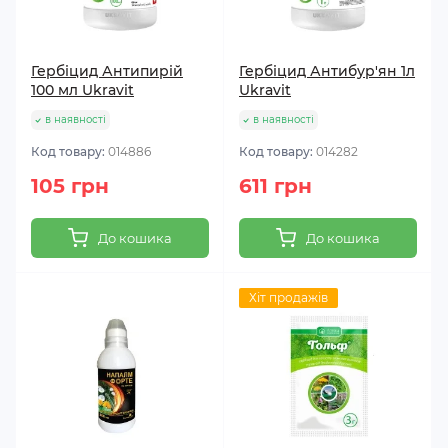
Гербіцид Антипирій
Гербіцид Антибур'ян 1л
100 мл Ukravit
Ukravit
в наявності
в наявності
Код товару:
014886
Код товару:
014282
105 грн
611 грн
До кошика
До кошика
Хіт продажів