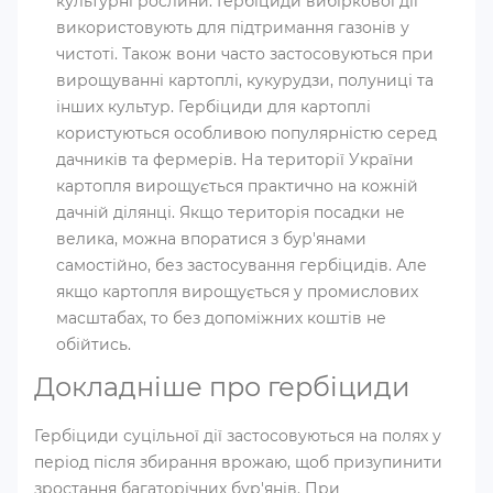
культурні рослини. Гербіциди вибіркової дії
використовують для підтримання газонів у
чистоті. Також вони часто застосовуються при
вирощуванні картоплі, кукурудзи, полуниці та
інших культур. Гербіциди для картоплі
користуються особливою популярністю серед
дачників та фермерів. На території України
картопля вирощується практично на кожній
дачній ділянці. Якщо територія посадки не
велика, можна впоратися з бур'янами
самостійно, без застосування гербіцидів. Але
якщо картопля вирощується у промислових
масштабах, то без допоміжних коштів не
обійтись.
Докладніше про гербіциди
Гербіциди суцільної дії застосовуються на полях у
період після збирання врожаю, щоб призупинити
зростання багаторічних бур'янів. При