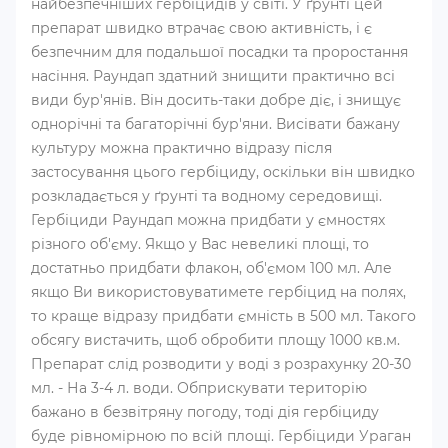
найбезпечніших гербіцидів у світі. У ґрунті цей
препарат швидко втрачає свою активність, і є
безпечним для подальшої посадки та проростання
насіння. Раундап здатний знищити практично всі
види бур'янів. Він досить-таки добре діє, і знищує
однорічні та багаторічні бур'яни. Висівати бажану
культуру можна практично відразу після
застосування цього гербіциду, оскільки він швидко
розкладається у ґрунті та водному середовищі.
Гербіциди Раундап можна придбати у ємностях
різного об'єму. Якщо у Вас невеликі площі, то
достатньо придбати флакон, об'ємом 100 мл. Але
якщо Ви використовуватимете гербіцид на полях,
то краще відразу придбати ємність в 500 мл. Такого
обсягу вистачить, щоб обробити площу 1000 кв.м.
Препарат слід розводити у воді з розрахунку 20-30
мл. - На 3-4 л. води. Обприскувати територію
бажано в безвітряну погоду, тоді дія гербіциду
буде рівномірною по всій площі. Гербіциди Ураган