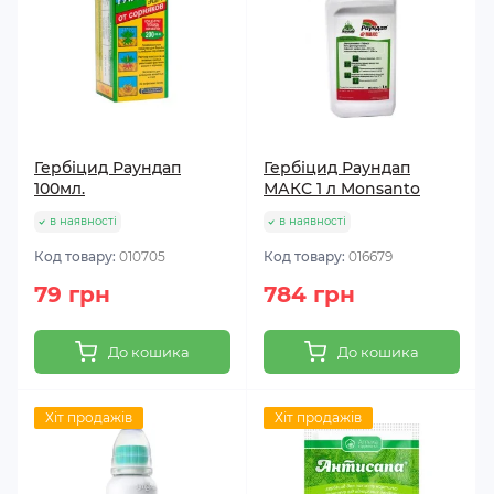
Гербіцид Раундап
Гербіцид Раундап
100мл.
МАКС 1 л Monsanto
в наявності
в наявності
Код товару:
010705
Код товару:
016679
79 грн
784 грн
До кошика
До кошика
Хіт продажів
Хіт продажів