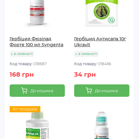
Гербіцид Фюзілад
Гербіцид Антисапа 10г
Форте 100 мл Syngenta
Ukravit
в наявності
в наявності
Код товару:
018687
Код товару:
018466
168 грн
34 грн
До кошика
До кошика
Хіт продажів