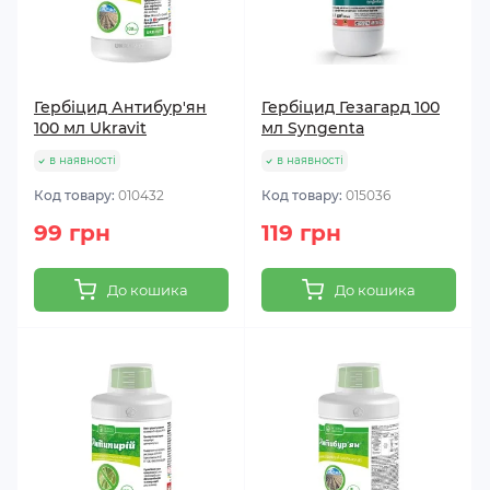
Гербіцид Антибур'ян
Гербіцид Гезагард 100
100 мл Ukravit
мл Syngenta
в наявності
в наявності
Код товару:
010432
Код товару:
015036
99 грн
119 грн
До кошика
До кошика