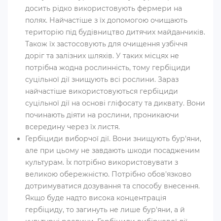
досить рідко використовують фермери на
полях. Найчастіше з їх допомогою очищають
територію під будівництво дитячих майданчиків.
Також їх застосовують для очищення узбіччя
доріг та залізних шляхів. У таких місцях не
потрібна жодна рослинність, тому гербіциди
суцільної дії знищують всі рослини. Зараз
найчастіше використовуються гербіциди
суцільної дії на основі гліфосату та диквату. Вони
починають діяти на рослини, проникаючи
всередину через їх листя.
Гербіциди виборчої дії. Вони знищують бур'яни,
але при цьому не завдають шкоди посадженим
культурам. Їх потрібно використовувати з
великою обережністю. Потрібно обов'язково
дотримуватися дозування та способу внесення.
Якщо буде надто висока концентрація
гербіциду, то загинуть не лише бур'яни, а й