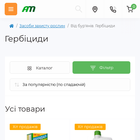
0
Засоби захисту рослин
Від бур'янів. Гербіциди
Гербіциди
Фільтр
Каталог
Усі товари
Хіт продажів
Хіт продажів