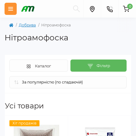
0
Добрива
Нітроамофоска
Нітроамофоска
Фільтр
Каталог
Усі товари
Хіт продажів