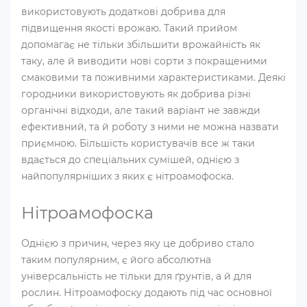
використовують додаткові добрива для
підвищення якості врожаю. Такий прийом
допомагає не тільки збільшити врожайність як
таку, але й виводити нові сорти з покращеними
смаковими та поживними характеристиками. Деякі
городники використовують як добрива різні
органічні відходи, але такий варіант не завжди
ефективний, та й роботу з ними не можна назвати
приємною. Більшість користувачів все ж таки
вдається до спеціальних сумішей, однією з
найпопулярніших з яких є нітроамофоска.
Нітроамофоска
Однією з причин, через яку це добриво стало
таким популярним, є його абсолютна
універсальність не тільки для ґрунтів, а й для
рослин. Нітроамофоску додають під час основної