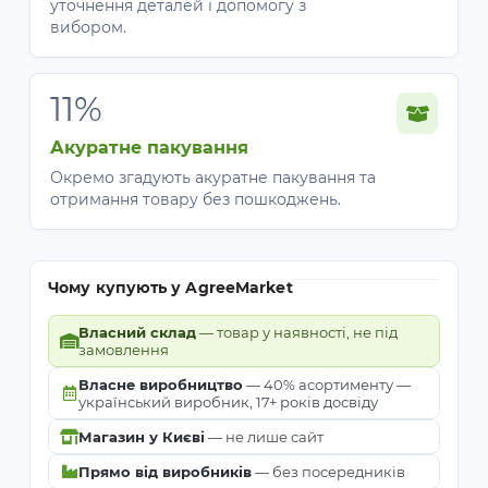
уточнення деталей і допомогу з
вибором.
11%
Акуратне пакування
Окремо згадують акуратне пакування та
отримання товару без пошкоджень.
Чому купують у AgreeMarket
Власний склад
— товар у наявності, не під
замовлення
Власне виробництво
— 40% асортименту —
український виробник, 17+ років досвіду
Магазин у Києві
— не лише сайт
Прямо від виробників
— без посередників