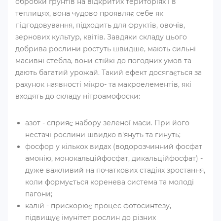
обробки ґрунтів на відкритих територіях і в
теплицях, вона чудово проявляє себе як
підгодовування, підходить для фруктів, овочів,
зернових культур, квітів. Завдяки складу цього
добрива рослини ростуть швидше, мають сильні
масивні стебла, вони стійкі до погодних умов та
дають багатий урожай. Такий ефект досягається за
рахунок наявності мікро- та макроелементів, які
входять до складу нітроамофоски:
азот - сприяє набору зеленої маси. При його
нестачі рослини швидко в'януть та гинуть;
фосфор у кількох видах (водорозчинний фосфат
амонію, монокальційфосфат, дикальційфосфат) -
дуже важливий на початкових стадіях зростання,
коли формується коренева система та молоді
пагони;
калій - прискорює процес фотосинтезу,
підвищує імунітет рослин до різних