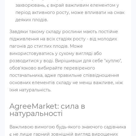
захворювань, є вкрай важливим елементом у
період активного росту, може впливати на смак
деяких плодів.
Завдяки такому складу рослини мають постійне
підживлення на всіх стадіях росту - від молодих
пагонів до стиглих плодів. Може
використовуватись у сухому вигляді або
розводитися у воді. Вирішивши для себе "куплю",
обов'язково вибирайте перевіреного
постачальника, адже правильне співвідношення
основних елементів складу не менш важливе, ніж
їхня натуральність.
AgreeMarket: сила в
натуральності
Важливою вимогою будь-якого знаючого садівника
є не лише гарний зовнішній вигляд вирощених