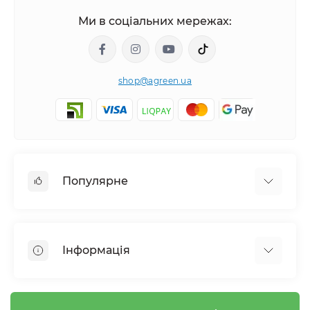
Ми в соціальних мережах:
shop@agreen.ua
Популярне
Сітки садові
Агроволокно
Інформація
Сітка шпалерна
Тенти
Про магазин
Сітка затіняюча
Оплата