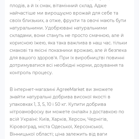
плодів, а й їх смак, вітамінний склад. Адже
найчастіше ми вирощуємо врожай для себе та
своїх близьких, а отже, фрукти та овочі мають бути
натуральними. Удобрювані натуральними
складами, вони стануть не просто смачною, але й
корисною їжею, яка така важлива в наш час. тільки
смакові та якісні показники врожаю, але й безпека
для вашого здоров'я. При їх виробництві повинні
дотримуватися всі необхідні норми, дозування та
контроль процесу.
В інтернет-магазині AgreeMarket ви зможете
знайти натуральні добрива високої якості в
упаковках 1, 3, 5, 10 і 50 кг. Купити добрива
нітроамофоску ви можете онлайн з доставкою по
всій Україні: Київ, Харків, Херсон, Чернігів,
Кіровоград, міста Одеської, Херсонської,
Вінницької області; ціна залежить від ваги