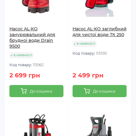
Насос AL-KO
Насос AL-KO заглибний
занурювальний для
для чистої води ТК 250
брудної води Drain
в наявності
9500
Код товару:
113593
в наявності
Код товару:
113962
2 699 грн
2 499 грн
До кошика
До кошика