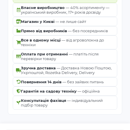
Власне виробництво
— 40% асортименту —
український виробник, 17+ років досвіду
Магазин у Києві
— не лише сайт
Прямо від виробників
— без посередників
Все в одному місці
— від агроволокна до
техніки
Оплата при отриманні
— платіть після
перевірки товару
Зручна доставка
— Доставка Новою Поштою,
Укрпоштой, Rozetka Delivery, Delivery
Повернення 14 днів
— без зайвих питань
Гарантія на садову техніку
— офіційна
Консультація фахівця
— індивідуальний
підбір товару