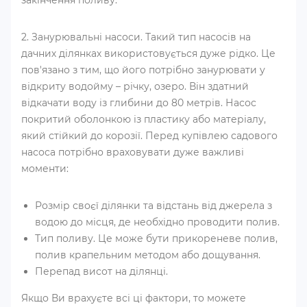
закінчення поливу.
2. Занурювальні насоси. Такий тип насосів на
дачних ділянках використовується дуже рідко. Це
пов'язано з тим, що його потрібно занурювати у
відкриту водойму – річку, озеро. Він здатний
відкачати воду із глибини до 80 метрів. Насос
покритий оболонкою із пластику або матеріалу,
який стійкий до корозії. Перед купівлею садового
насоса потрібно враховувати дуже важливі
моменти:
Розмір своєї ділянки та відстань від джерела з
водою до місця, де необхідно проводити полив.
Тип поливу. Це може бути прикореневе полив,
полив крапельним методом або дощування.
Перепад висот на ділянці.
Якщо Ви врахуєте всі ці фактори, то можете