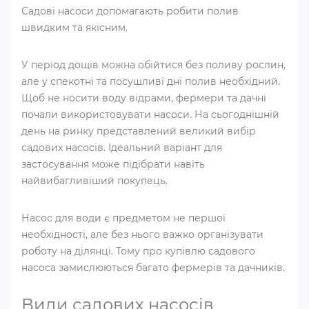
Садові насоси допомагають робити полив
швидким та якісним.
У період дощів можна обійтися без поливу рослин,
але у спекотні та посушливі дні полив необхідний.
Щоб не носити воду відрами, фермери та дачні
почали використовувати насоси. На сьогоднішній
день на ринку представлений великий вибір
садових насосів. Ідеальний варіант для
застосування може підібрати навіть
найвибагливіший покупець.
Насос для води є предметом не першої
необхідності, але без нього важко організувати
роботу на ділянці. Тому про купівлю садового
насоса замислюються багато фермерів та дачників.
Види садових насосів