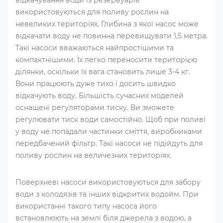
відкачування води із резервуарів
використовуються для поливу рослин на
невеликих територіях. Глибина з якої насос може
відкачати воду не повинна перевищувати 1,5 метра.
Такі насоси вважаються найпростішими та
компактнішими. Їх легко переносити територією
ділянки, оскільки їх вага становить лише 3-4 кг.
Вони працюють дуже тихо і досить швидко
відкачують воду. Більшість сучасних моделей
оснащені регуляторами тиску. Ви зможете
регулювати тиск води самостійно. Щоб при поливі
у воду не попадали частинки сміття, виробниками
передбачений фільтр. Такі насоси не підійдуть для
поливу рослин на величезних територіях.
Поверхневі насоси використовуються для забору
води з колодязів та інших відкритих водойм. При
використанні такого типу насоса його
встановлюють на землі біля джерела з водою, а