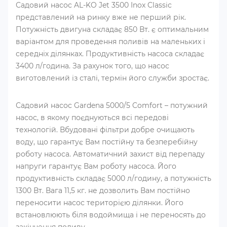
Садовий насос AL-KO Jet 3500 Inox Classic
представлений на ринку вже не перший рік.
Потужність двигуна складає 850 Вт. є оптимальним
варіантом для проведення поливів на маленьких і
середніх ділянках. Продуктивність насоса складає
3400 л/година. За рахунок того, що насос
виготовлений із сталі, термін його служби зростає.
Садовий насос Gardena 5000/5 Comfort – потужний
насос, в якому поєднуються всі передові
технологій. Вбудовані фільтри добре очищають
воду, що гарантує Вам постійну та безперебійну
роботу насоса. Автоматичний захист від перепаду
напруги гарантує Вам роботу насоса. Його
продуктивність складає 5000 л/годину, а потужність
1300 Вт. Вага 11,5 кг. не дозволить Вам постійно
переносити насос територією ділянки. Його
встановлюють біля водоймища і не переносять до