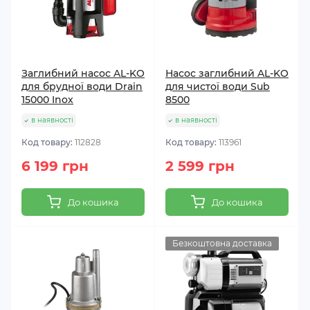
Заглибний насос AL-KO
Насос заглибний AL-KO
для брудної води Drain
для чистої води Sub
15000 Inox
8500
в наявності
в наявності
Код товару:
112828
Код товару:
113961
6 199 грн
2 599 грн
До кошика
До кошика
Безкоштовна доставка