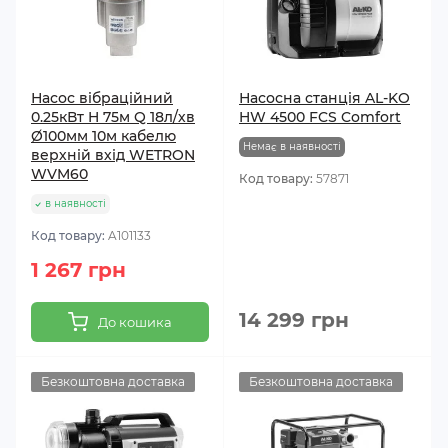
Насос вібраційний
Насосна станція AL-KO
0.25кВт H 75м Q 18л/хв
HW 4500 FCS Comfort
Ø100мм 10м кабелю
Немає в наявності
верхній вхід WETRON
WVM60
Код товару:
57871
в наявності
Код товару:
A101133
1 267 грн
14 299 грн
До кошика
Безкоштовна доставка
Безкоштовна доставка