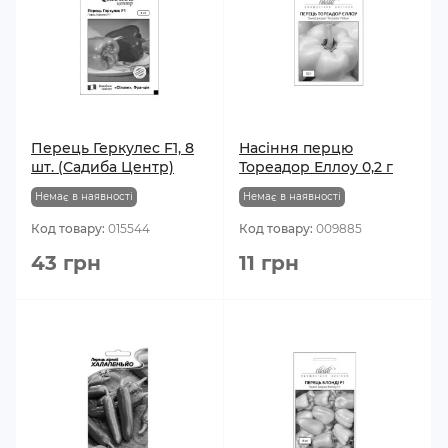
Перець Геркулес F1, 8
Насіння перцю
шт. (Садиба Центр)
Тореадор Еллоу 0,2 г
Немає в наявності
Немає в наявності
Код товару:
015544
Код товару:
009885
43 грн
11 грн