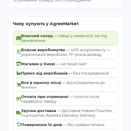
отримання товару без пошкоджень.
Чому купують у AgreeMarket
Власний склад
— товар у наявності, не під
замовлення
Власне виробництво
— 40% асортименту —
український виробник, 17+ років досвіду
Магазин у Києві
— не лише сайт
Прямо від виробників
— без посередників
Все в одному місці
— від агроволокна до
техніки
Оплата при отриманні
— платіть після
перевірки товару
Зручна доставка
— Доставка Новою Поштою,
Укрпоштой, Rozetka Delivery, Delivery
Повернення 14 днів
— без зайвих питань