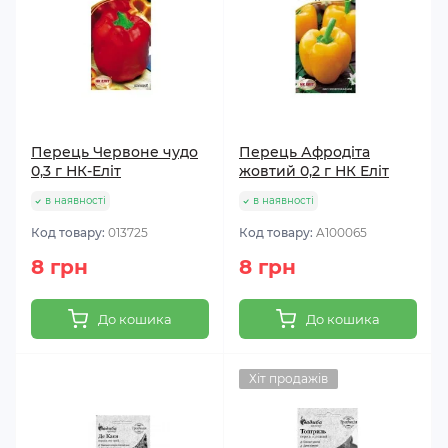
Перець Червоне чудо
Перець Афродіта
0,3 г НК-Еліт
жовтий 0,2 г НК Еліт
в наявності
в наявності
Код товару:
013725
Код товару:
A100065
8 грн
8 грн
До кошика
До кошика
Хіт продажів