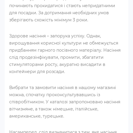
починають прокидатися і стають непридатними
для посадки. За дотримання необхідних умов
зберігають схожість мінімум 3 роки.
Здорове насіння – запорука успіху. Однак,
вирощування корисної культури не обмежується
придбанням гарного посівного матеріалу. Насіння
слід продезінфікувати, промити, збагатити
стимуляторами росту, акуратно висадити в
контейнери для розсади.
Вибрати та замовити насіння в нашому магазині
можна, спочатку проконсультувавшись із
співробітником. У каталозі запропоновано насіння
вітчизняне, а також німецьке, італійське,
американське, турецьке.
Насамперед, слід визначитися з тим, яке насіння