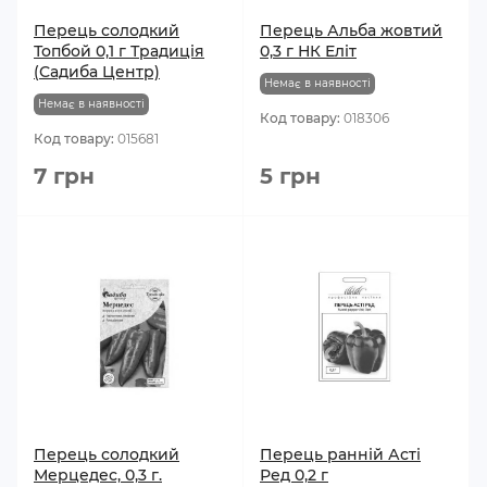
Перець солодкий
Перець Альба жовтий
Топбой 0,1 г Традиція
0,3 г НК Еліт
(Садиба Центр)
Немає в наявності
Немає в наявності
Код товару:
018306
Код товару:
015681
7 грн
5 грн
Перець солодкий
Перець ранній Асті
Мерцедес, 0,3 г.
Ред 0,2 г