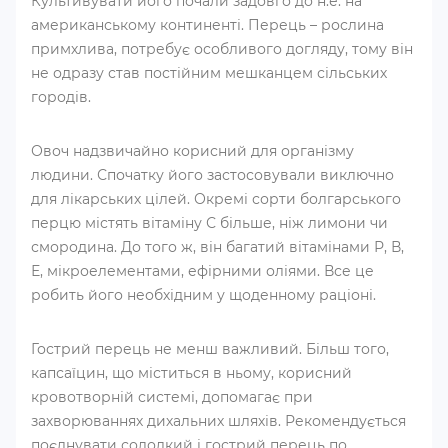
Культивувати його почали задовго до н.е. на
американському континенті. Перець – рослина
примхлива, потребує особливого догляду, тому він
не одразу став постійним мешканцем сільських
городів.
Овоч надзвичайно корисний для організму
людини. Спочатку його застосовували виключно
для лікарських цілей. Окремі сорти болгарського
перцю містять вітаміну С більше, ніж лимони чи
смородина. До того ж, він багатий вітамінами Р, В,
Е, мікроелементами, ефірними оліями. Все це
робить його необхідним у щоденному раціоні.
Гострий перець не менш важливий. Більш того,
капсаїцин, що міститься в ньому, корисний
кровотворній системі, допомагає при
захворюваннях дихальних шляхів. Рекомендується
поєднувати солодкий і гострий перець по