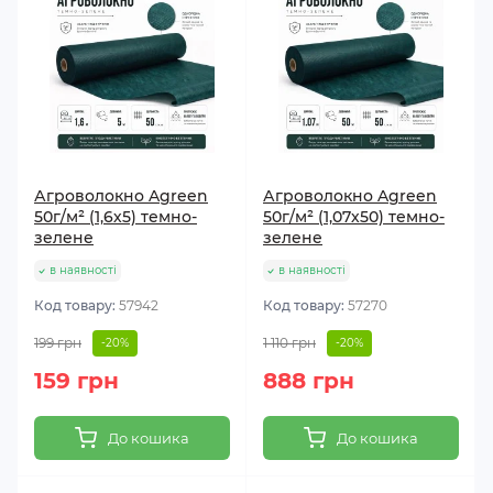
Агроволокно Agreen
Агроволокно Agreen
50г/м² (1,6х5) темно-
50г/м² (1,07х50) темно-
зелене
зелене
в наявності
в наявності
Код товару:
57942
Код товару:
57270
199 грн
1 110 грн
-20%
-20%
159 грн
888 грн
До кошика
До кошика