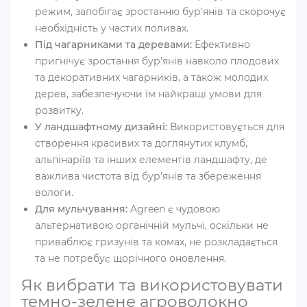
режим, запобігає зростанню бур'янів та скорочує
необхідність у частих поливах.
Під чагарниками та деревами:
Ефективно
пригнічує зростання бур'янів навколо плодових
та декоративних чагарників, а також молодих
дерев, забезпечуючи їм найкращі умови для
розвитку.
У ландшафтному дизайні:
Використовується для
створення красивих та доглянутих клумб,
альпінаріїв та інших елементів ландшафту, де
важлива чистота від бур'янів та збереження
вологи.
Для мульчування:
Agreen є чудовою
альтернативою органічній мульчі, оскільки не
приваблює гризунів та комах, не розкладається
та не потребує щорічного оновлення.
Як вибрати та використовувати
темно-зелене агроволокно