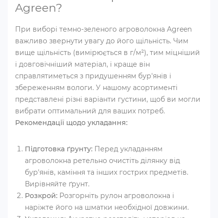
Agreen?
При виборі темно-зеленого агроволокна Agreen
важливо звернути увагу до його щільність. Чим
вище щільність (вимірюється в г/м²), тим міцніший
і довговічніший матеріал, і краще він
справлятиметься з придушенням бур'янів і
збереженням вологи. У нашому асортименті
представлені різні варіанти густини, щоб ви могли
вибрати оптимальний для ваших потреб.
Рекомендації щодо укладання:
Підготовка ґрунту:
Перед укладанням
агроволокна ретельно очистіть ділянку від
бур'янів, каміння та інших гострих предметів.
Вирівняйте ґрунт.
Розкрой:
Розгорніть рулон агроволокна і
наріжте його на шматки необхідної довжини.