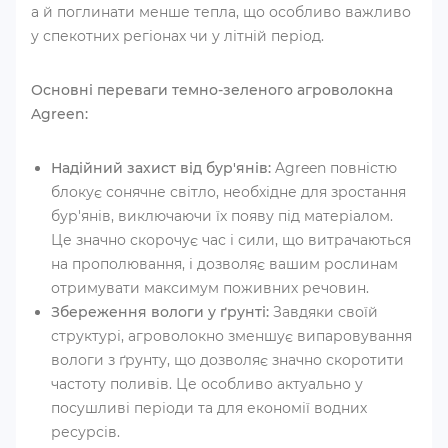
а й поглинати менше тепла, що особливо важливо
у спекотних регіонах чи у літній період.
Основні переваги темно-зеленого агроволокна
Agreen:
Надійний захист від бур'янів:
Agreen повністю
блокує сонячне світло, необхідне для зростання
бур'янів, виключаючи їх появу під матеріалом.
Це значно скорочує час і сили, що витрачаються
на прополювання, і дозволяє вашим рослинам
отримувати максимум поживних речовин.
Збереження вологи у ґрунті:
Завдяки своїй
структурі, агроволокно зменшує випаровування
вологи з ґрунту, що дозволяє значно скоротити
частоту поливів. Це особливо актуально у
посушливі періоди та для економії водних
ресурсів.