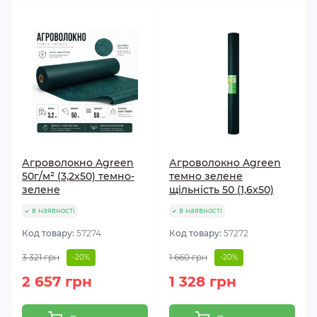
Агроволокно Agreen
Агроволокно Agreen
50г/м² (3,2х50) темно-
темно зелене
зелене
щільність 50 (1,6х50)
в наявності
в наявності
Код товару:
57274
Код товару:
57272
3 321 грн
1 660 грн
-20%
-20%
2 657 грн
1 328 грн