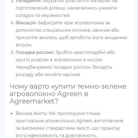
Укладання:
Акуратно розстеліть матеріал на
підготовленій ділянці, намагаючись уникати
складок та нерівностей.
Фіксація:
Зафіксуйте краї агроволокна за
допомогою спеціальних кілочків, каміння або
присипте землею, щоб запобігти його зміщенню
вітром.
Посадка рослин:
Зробіть хрестоподібні або
круглі розрізи в агроволокні в місцях
передбачуваної посадки рослин. Висадіть
розсаду або посійте насіння.
Чому варто купити темно-зелене
агроволокно Agreen в
Agreemarket?
Висока якість: Ми пропонуємо тільки
оригінальне агроволокно Agreen, виготовлене
за високими стандартами якості, що гарантує
його ефективність та довговічність.