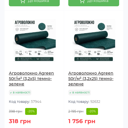
До кошика
До кошика
Агроволокно Agreen
Агроволокно Agreen
50г/м² (3,2х5) темно-
50г/м² (3,2х25) темно-
зелене
зелене
в наявності
в наявності
Код товару:
57944
Код товару:
92632
398 грн
2 195 грн
-20%
-20%
318 грн
1 756 грн