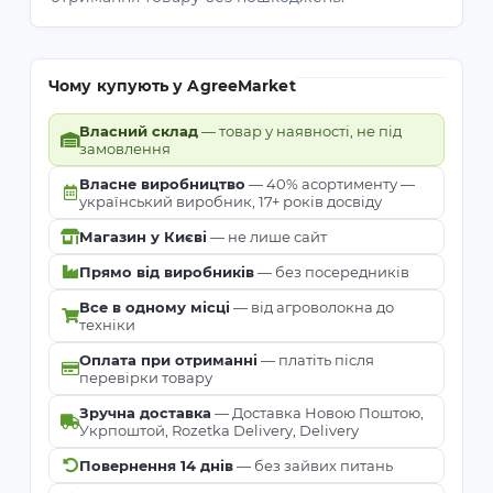
Чому купують у AgreeMarket
Власний склад
— товар у наявності, не під
замовлення
Власне виробництво
— 40% асортименту —
український виробник, 17+ років досвіду
Магазин у Києві
— не лише сайт
Прямо від виробників
— без посередників
Все в одному місці
— від агроволокна до
техніки
Оплата при отриманні
— платіть після
перевірки товару
Зручна доставка
— Доставка Новою Поштою,
Укрпоштой, Rozetka Delivery, Delivery
Повернення 14 днів
— без зайвих питань