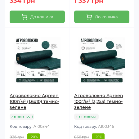
334 грн
1 337 грн
До кошика
До кошика
Агроволокно Agreen
Агроволокно Agreen
100г/м² (1,6х10) темно-
100г/м² (3,2х5) темно-
зелене
зелене
в наявності
в наявності
Код товару:
A100344
Код товару:
A100346
836 грн
836 грн
-20%
-20%