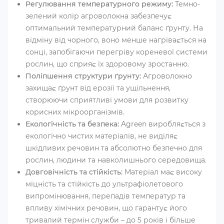
Регулювання температурного режиму:
Темно-
зелений колір агроволокна забезпечує
оптимальний температурний баланс ґрунту. На
відміну від чорного, воно менше нагрівається на
сонці, запобігаючи перегріву кореневої системи
рослин, що сприяє їх здоровому зростанню.
Поліпшення структури ґрунту:
Агроволокно
захищає ґрунт від ерозії та ущільнення,
створюючи сприятливі умови для розвитку
корисних мікроорганізмів.
Екологічність та безпека:
Agreen виробляється з
екологічно чистих матеріалів, не виділяє
шкідливих речовин та абсолютно безпечно для
рослин, людини та навколишнього середовища.
Довговічність та стійкість:
Матеріал має високу
міцність та стійкість до ультрафіолетового
випромінювання, перепадів температур та
впливу хімічних речовин, що гарантує його
тривалий термін служби – до 5 років і більше