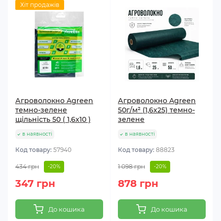
Хіт продажів
Агроволокно Agreen
Агроволокно Agreen
темно-зелене
50г/м² (1,6х25) темно-
щільність 50 ( 1,6х10 )
зелене
в наявності
в наявності
Код товару:
57940
Код товару:
88823
434 грн
1 098 грн
-20%
-20%
347 грн
878 грн
До кошика
До кошика