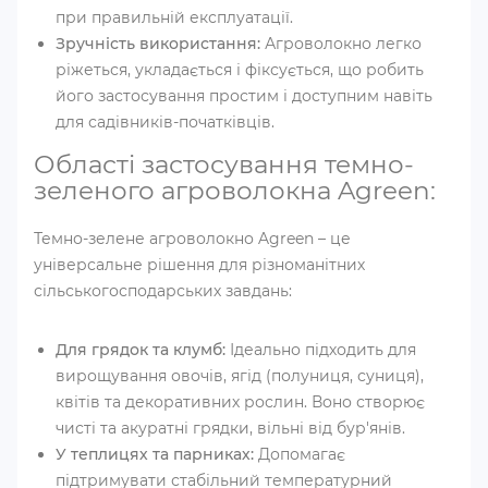
при правильній експлуатації.
Зручність використання:
Агроволокно легко
ріжеться, укладається і фіксується, що робить
його застосування простим і доступним навіть
для садівників-початківців.
Області застосування темно-
зеленого агроволокна Agreen:
Темно-зелене агроволокно Agreen – це
універсальне рішення для різноманітних
сільськогосподарських завдань:
Для грядок та клумб:
Ідеально підходить для
вирощування овочів, ягід (полуниця, суниця),
квітів та декоративних рослин. Воно створює
чисті та акуратні грядки, вільні від бур'янів.
У теплицях та парниках:
Допомагає
підтримувати стабільний температурний