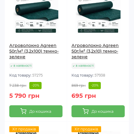
Агроволокно Agreen
Агроволокно Agreen
50г/м² (3,2х100) темно-
50г/м² (3,2х10) темно-
зелене
зелене
в наявності
в наявності
Код товару:
57275
Код товару:
57938
7 238 грн
869 грн
-20%
-20%
5 790 грн
695 грн
До кошика
До кошика
Хіт продажів
Хіт продажів