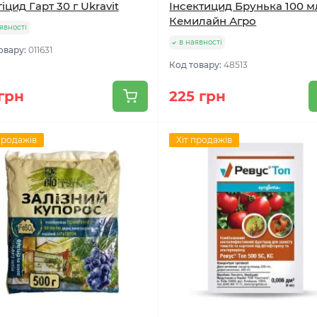
іцид Гарт 30 г Ukravit
Інсектицид Брунька 100 м
Кемилайн Агро
явності
в наявності
овару:
011631
Код товару:
48513
грн
225 грн
продажів
Хіт продажів