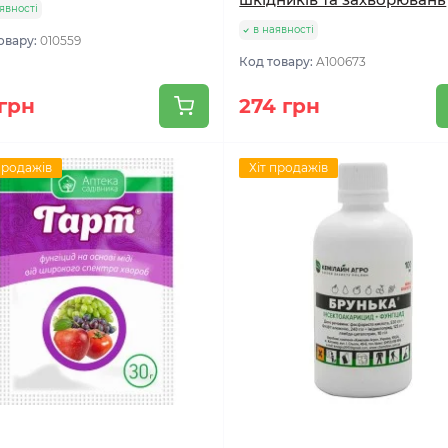
явності
в наявності
овару:
010559
Код товару:
A100673
 грн
274 грн
продажів
Хіт продажів