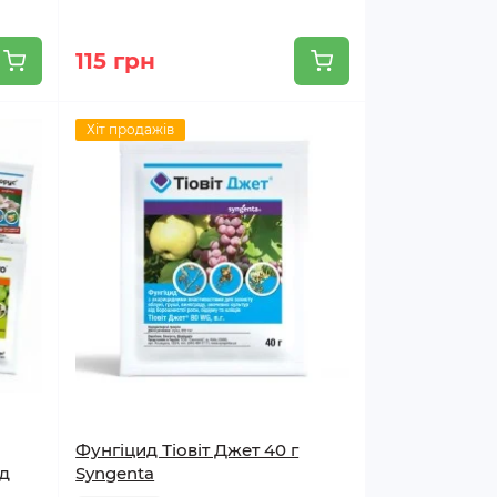
115 грн
Хіт продажів
Фунгіцид Тіовіт Джет 40 г
ід
Syngenta