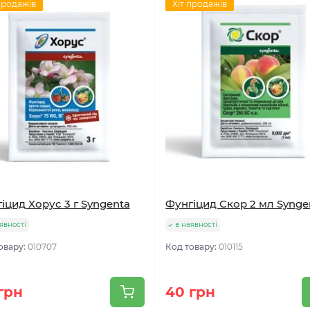
продажів
Хіт продажів
іцид Хорус 3 г Syngenta
Фунгіцид Скор 2 мл Synge
явності
в наявності
овару:
010707
Код товару:
010115
грн
40 грн