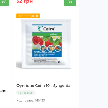
32 грн
Хіт продажів
Фунгіцид Світч 10 г Syngenta
 для
в наявності
Код товару:
016433