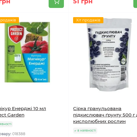
грн
51 грн
продажів
Хіт продажів
ікур Енерджі 10 мл
Сірка гранульована
ect Garden
підкислювач ґрунту 500 г
кислолюбних рослин
явності
в наявності
овару:
018388