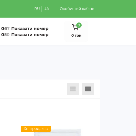
RU
UA
Особистий кабінет
0
0
6
7
Показати номер
0
5
0
Показати номер
0 грн
Хіт продажів