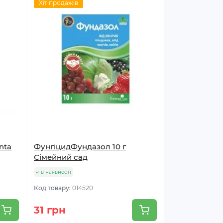
Хіт продажів
nta
ФунгіцидФундазол 10 г
Сімейний сад
в наявності
Код товару:
014520
31 грн