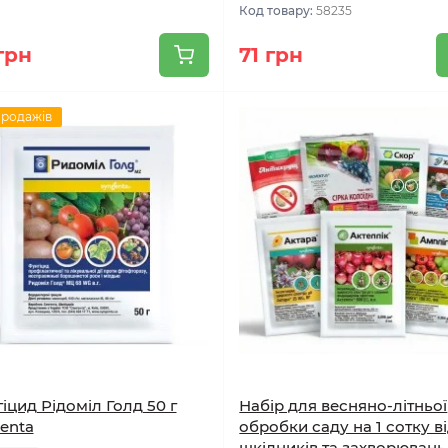
Код товару:
58235
грн
71 грн
продажів
іцид Рідоміл Голд 50 г
Набір для весняно-літньої
enta
обробки саду на 1 сотку в
шкідників та захворювань