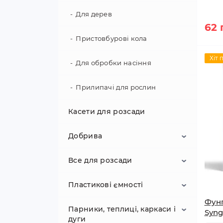
Агротканина перфорована з
Фітинги для стрічки туман
готовими лунками для посадки
Для дерев
62 
Фітинги для мікропалива
Агротканина коричнева
Пристовбурові кола
Фільтр для крапельного
Хіт 
Для обробки насіння
поливу
Прилипачі для рослин
Внесення добрив
Касети для розсади
З'єднувачі різьбові, муфти
Добрива
Все для розсади
Біопрепарати
Пластикові ємності
Добрива для газону
Горщики для розсади
Фунг
Парники, теплиці, каркаси і
Добрива для картоплі
Грунт для розсади
Ємності для води
Syng
дуги