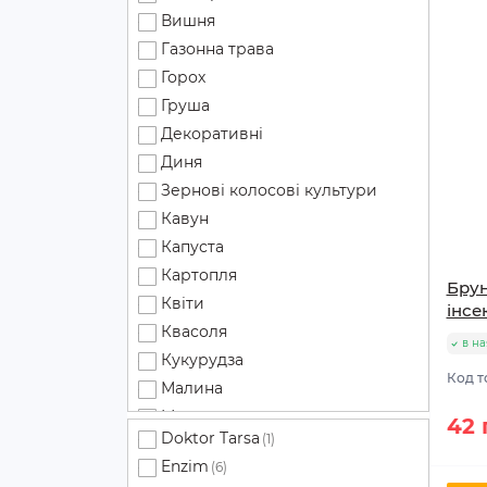
Вишня
Газонна трава
Горох
Груша
Декоративні
Диня
Зернові колосові культури
Кавун
Капуста
Картопля
Брун
Квіти
інсе
Квасоля
в на
Кукурудза
Код т
Малина
Морква
42 
Doktor Tarsa
(1)
Огірки
Enzim
(6)
Перець