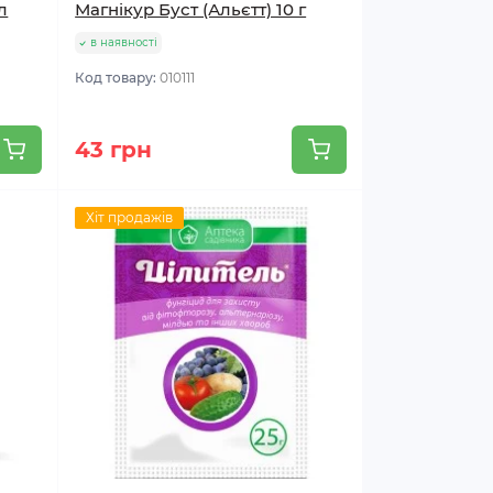
л
Магнікур Буст (Альєтт) 10 г
в наявності
Код товару:
010111
43 грн
Хіт продажів