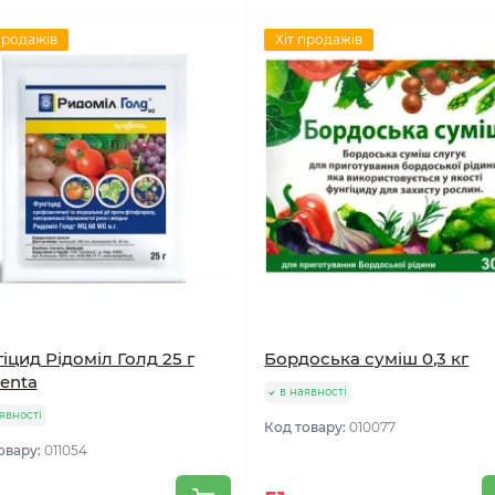
продажів
Хіт продажів
іцид Рідоміл Голд 25 г
Бордоська суміш 0,3 кг
enta
в наявності
явності
Код товару:
010077
овару:
011054