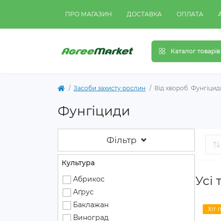
ПРО МАГАЗИН
ДОСТАВКА
ОПЛАТА
Каталог товарів
Засоби захисту рослин
Від хвороб. Фунгіцид
Фунгіциди
Фільтр
Культура
Усі 
Абрикос
Аґрус
Баклажан
Хіт 
Виноград