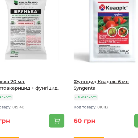
ька 20 мл.
Фунгіцид Квадріс 6 мл
ктоакарицид + фунгіцид.
Syngenta
явності
в наявності
овару:
015146
Код товару:
010113
грн
60 грн