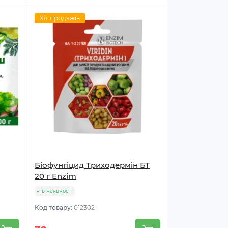
Хіт продажів
Біофунгіцид Триходермін БТ
20 г Enzim
в наявності
Код товару:
012302