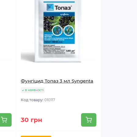
Фунгіцид Топаз 3 мл Syngenta
в наявності
Код товару:
010117
30 грн