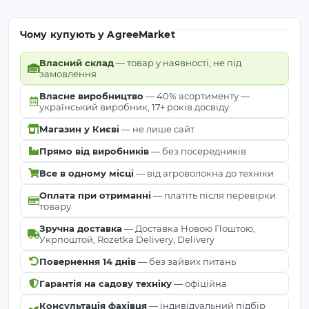
запасу на натягування. Для фіксації можна
використовувати замок-натягувач, вузол або
Чому купують у AgreeMarket
інший елемент шпалерної системи.
Зафіксуйте дріт на проміжних опорах
гачками,
Власний склад
— товар у наявності, не під
замовлення
скобами або фіксаторами, щоб він не
перетирався об стовп і тримав рівну лінію.
Власне виробництво
— 40% асортименту —
український виробник, 17+ років досвіду
Після першого сезону бажано перевірити натяг і за
Магазин у Києві
— не лише сайт
потреби підтягнути дріт. Надалі правильно
Прямо від виробників
— без посередників
змонтована шпалера допомагає підтримувати
рослини в охайному положенні, покращує доступ
Все в одному місці
— від агроволокна до техніки
до рядів і спрощує догляд за насадженнями.
Оплата при отриманні
— платіть після перевірки
товару
Основні характеристики
Зручна доставка
— Доставка Новою Поштою,
Укрпоштой, Rozetka Delivery, Delivery
Повернення 14 днів
— без зайвих питань
шпалерний дріт
Тип товару
пластиковий / агрошпалера
Гарантія на садову техніку
— офіційна
Консультація фахівця
— індивідуальний підбір