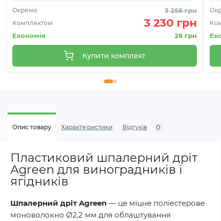
Окремо
3 256 грн
Ок
3 230 грн
Комплектом
Ко
Економія
26 грн
Ек
Купити комплект
0
Опис товару
Характеристики
Відгуків
Пластиковий шпалерний дріт
Agreen для виноградників і
ягідників
Шпалерний дріт Agreen
— це міцне поліестерове
моноволокно Ø2,2 мм для облаштування