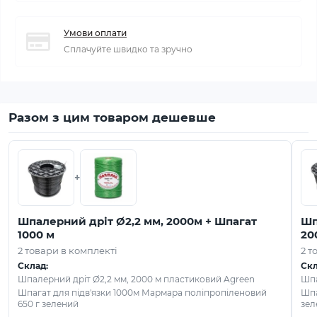
Умови оплати
Сплачуйте швидко та зручно
Разом з цим товаром дешевше
+
Шпалерний дріт Ø2,2 мм, 2000м + Шпагат
Шп
1000 м
20
2 товари в комплекті
2 т
Склад:
Скл
Шпалерний дріт Ø2,2 мм, 2000 м пластиковий Agreen
Шпа
Шпагат для підв'язки 1000м Мармара поліпропіленовий
Шпа
650 г зелений
зел