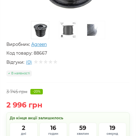
Виробник:
Agreen
Код товару:
88667
Відгуки:
(0)
В наявності
3 745 грн
-20%
2 996 грн
До кінця акції залишилось
2
16
59
18
дні
годин
хвилин
секунд