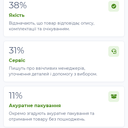
38%
1–3 допоміжні
Якість
або
Відзначають, що товар відповідає опису,
Виноградний
підв’язувальні
приблизно 100–
комплектації та очікуванням.
ряд 100 м
лінії, залежно
300 м + запас
від схеми
шпалери
31%
за кількістю
Сервіс
розраховується
Теплиця
рядів і точок
Пишуть про ввічливих менеджерів,
індивідуально
підв’язки
уточнення деталей і допомогу з вибором.
Монтаж за 3 кроки
11%
Акуратне пакування
Закріпіть дріт на крайній опорі
та розмотайте
його вздовж ряду.
Окремо згадують акуратне пакування та
отримання товару без пошкоджень.
Натягніть лінію з невеликим запасом
— для
ряду 100 м орієнтовно залишають близько 1 м