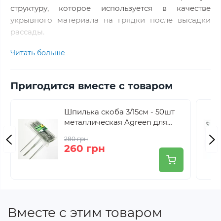
структуру, которое используется в качестве
укрывного материала на грядки после высадки
рассады.
Читать больше
Хорошо пропускает воду и воздух;
Высокая светопроницаемость;
Защищает от заморозков до -5°С;
Пригодится вместе с товаром
Защищает растения от перегрева;
Защита от птиц и насекомых - вредителей;
Шпилька скоба 3/15см - 50шт
Не требует каркасов для теплиц и парников (
вес
металлическая Agreen для
полотна позволяет класть его прямо на
крепления оцинкованная
280 грн
растения
);
260 грн
Ускоряет созревание и улучшает урожайность
ягодных и овощных культур.
Вместе с этим товаром