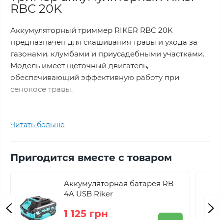
RBC 20K
Аккумуляторный триммер RIKER RBC 20K
предназначен для скашивания травы и ухода за
газонами, клумбами и приусадебными участками.
Модель имеет щеточный двигатель,
обеспечивающий эффективную работу при
сенокосе травы.
Устройство относится к серии MX, где все
Читать больше
инструменты работают от единственного
аккумулятора 20 В, что обеспечивает
совместимость батарей с другими моделями
Пригодится вместе с товаром
серии.
Аккумуляторная батарея RB
Технические характеристики
4A USB Riker
RBC 20K:
1 125 грн