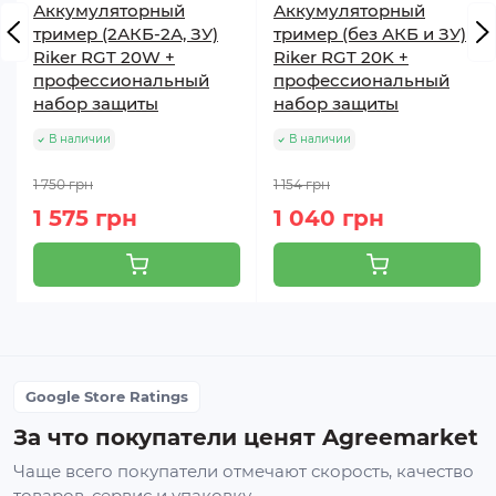
Аккумуляторный
Аккумуляторный
аккумуляторные батареи – 3 месяца.
тример (2АКБ-2А, ЗУ)
тример (без АКБ и ЗУ)
Riker RGT 20W +
Riker RGT 20K +
профессиональный
профессиональный
набор защиты
набор защиты
В наличии
В наличии
1 750 грн
1 154 грн
1 575 грн
1 040 грн
Google Store Ratings
За что покупатели ценят Agreemarket
Чаще всего покупатели отмечают скорость, качество
товаров, сервис и упаковку